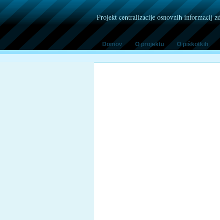
Projekt centralizacije osnovnih informacij z
Domov
O projektu
O piškotkih