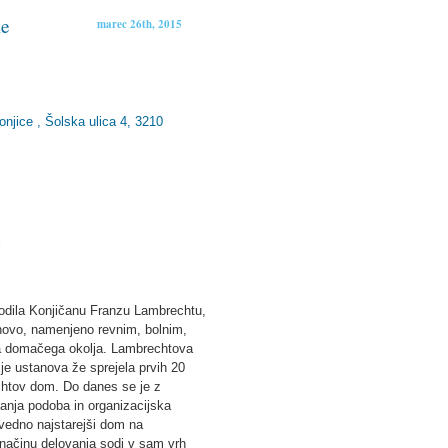
ke
marec 26th, 2015
jice , Šolska ulica 4, 3210
i
porodila Konjičanu Franzu Lambrechtu,
tanovo, namenjeno revnim, bolnim,
ega domačega okolja. Lambrechtova
 je ustanova že sprejela prvih 20
chtov dom. Do danes se je z
anja podoba in organizacijska
vedno najstarejši dom na
 načinu delovanja sodi v sam vrh