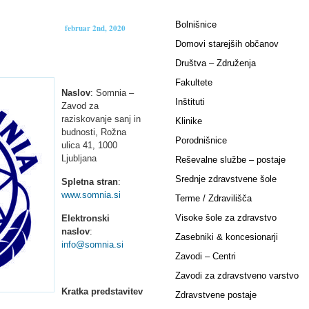
Bolnišnice
februar 2nd, 2020
Domovi starejših občanov
Društva – Združenja
Fakultete
Naslov
: Somnia –
Inštituti
Zavod za
raziskovanje sanj in
Klinike
budnosti, Rožna
Porodnišnice
ulica 41, 1000
Ljubljana
Reševalne službe – postaje
Srednje zdravstvene šole
Spletna stran
:
www.somnia.si
Terme / Zdravilišča
Visoke šole za zdravstvo
Elektronski
naslov
:
Zasebniki & koncesionarji
info@somnia.si
Zavodi – Centri
Zavodi za zdravstveno varstvo
Kratka predstavitev
Zdravstvene postaje