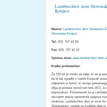
Lambrechtov dom Slovens
Konjice
Naslov:
Lambrechtov dom Slovenske Kon
Slovenske Konjice
Tel:
(03) 757 42 00
Fax:
(03) 757 41 10
Spletna stran:
www.lambrechtov-dom.s
Kratka predstavitev:
Že 150 let je minilo od ideje, ki se je 
da bi dal zgraditi v rodnih Konjicah us
slabotnim in tistim, ki nimajo primern
ideja je postala resničnost leta 1871, ko
stanovalcev. Poimenovali so jo Lambre
razvojem precej spremenila njegova zun
struktura. Lambrechtov dom je sicer še 
Slovenskem, vendar po kvaliteti dela in