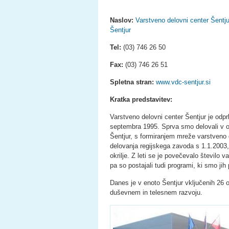
Naslov:
Varstveno delovni center Šentju
Šentjur
Tel:
(03) 746 26 50
Fax:
(03) 746 26 51
Spletna stran:
www.vdc-sentjur.si
Kratka predstavitev:
Varstveno delovni center Šentjur je odp
septembra 1995. Sprva smo delovali v o
Šentjur, s formiranjem mreže varstveno 
delovanja regijskega zavoda s 1.1.2003
okrilje. Z leti se je povečevalo število 
pa so postajali tudi programi, ki smo ji
Danes je v enoto Šentjur vključenih 26 
duševnem in telesnem razvoju.