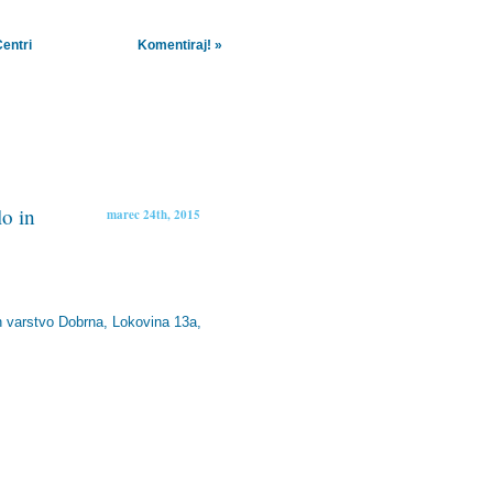
Centri
Komentiraj! »
lo in
marec 24th, 2015
n varstvo Dobrna, Lokovina 13a,