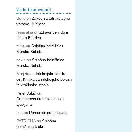
Zadnji komentarji:
Boris
on
Zavod za zdravstveno
varstvo Ljubljana
resevalna
on
Zdravstveni dom
Ilirska Bistrica
miha
on
Splošna bolnišnica
Murska Sobota
pavla
on
Splošna bolnišnica
Murska Sobota
Marjeta
on
Infekcijska klinika
oz. Klinika za infekcijske bolezni
in vročinska stanja
Peter Jukič
on
Dermatovenerološka klinika
Ljubljana
mia
on
Porodnišnica Ljubljana
PATRICIJA
on
Splošna
bolnišnica Izola