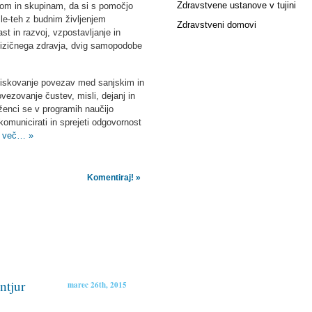
Zdravstvene ustanove v tujini
m in skupinam, da si s pomočjo
 le-teh z budnim življenjem
Zdravstveni domovi
 in razvoj, vzpostavljanje in
ofizičnega zdravja, dvig samopodobe
skovanje povezav med sanjskim in
ezovanje čustev, misli, dejanj in
ženci se v programih naučijo
komunicirati in sprejeti odgovornost
i več… »
Komentiraj! »
ntjur
marec 26th, 2015