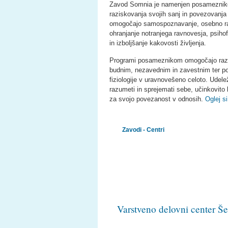
Zavod Somnia je namenjen posamezniko
raziskovanja svojih sanj in povezovanja
omogočajo samospoznavanje, osebno rast
ohranjanje notranjega ravnovesja, psih
in izboljšanje kakovosti življenja.
Programi posameznikom omogočajo razi
budnim, nezavednim in zavestnim ter pov
fiziologije v uravnovešeno celoto. Udele
razumeti in sprejemati sebe, učinkovito 
za svojo povezanost v odnosih.
Oglej s
Zavodi - Centri
Varstveno delovni center Še