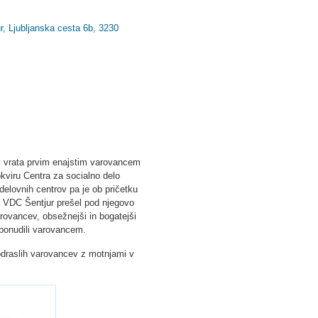
r, Ljubljanska cesta 6b, 3230
rl vrata prvim enajstim varovancem
kviru Centra za socialno delo
delovnih centrov pa je ob pričetku
, VDC Šentjur prešel pod njegovo
varovancev, obsežnejši in bogatejši
h ponudili varovancem.
odraslih varovancev z motnjami v