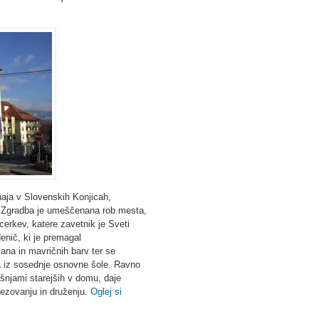
haja v Slovenskih Konjicah,
. Zgradba je umeščenana rob mesta,
 cerkev, katere zavetnik je Sveti
enič, ki je premagal
na in mavričnih barv ter se
ja iz sosednje osnovne šole. Ravno
ušnjami starejših v domu, daje
ezovanju in druženju.
Oglej si