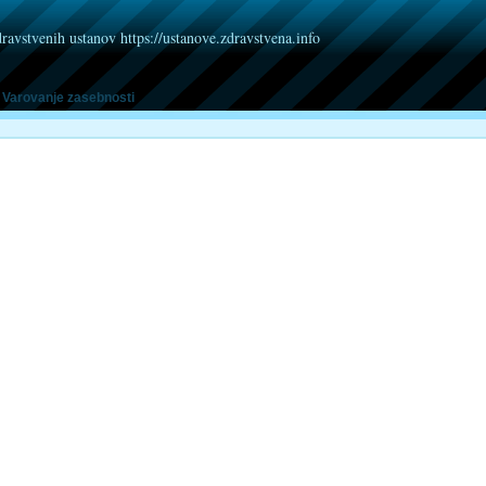
dravstvenih ustanov https://ustanove.zdravstvena.info
Varovanje zasebnosti