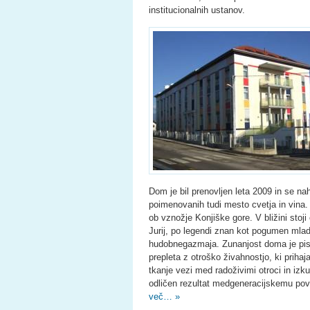
institucionalnih ustanov.
Dom je bil prenovljen leta 2009 in se na
poimenovanih tudi mesto cvetja in vina
ob vznožje Konjiške gore. V bližini stoji
Jurij, po legendi znan kot pogumen mlad
hudobnegazmaja. Zunanjost doma je pisa
prepleta z otroško živahnostjo, ki priha
tkanje vezi med radoživimi otroci in izk
odličen rezultat medgeneracijskemu pov
več… »