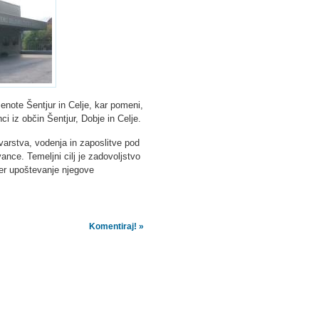
note Šentjur in Celje, kar pomeni,
i iz občin Šentjur, Dobje in Celje.
varstva, vodenja in zaposlitve pod
nce. Temeljni cilj je zadovoljstvo
ter upoštevanje njegove
Komentiraj! »