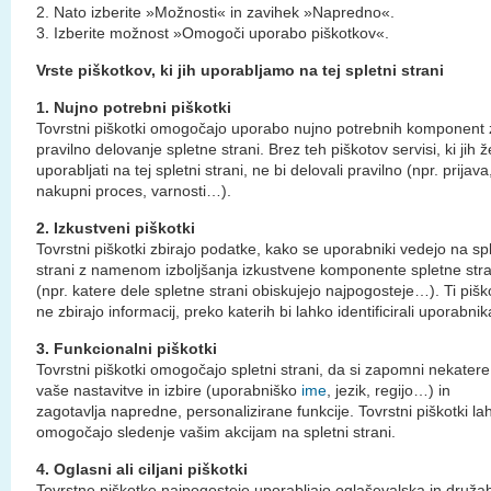
2. Nato izberite »Možnosti« in zavihek »Napredno«.
3. Izberite možnost »Omogoči uporabo piškotkov«.
Vrste piškotkov, ki jih uporabljamo na tej spletni strani
1. Nujno potrebni piškotki
Tovrstni piškotki omogočajo uporabo nujno potrebnih komponent 
pravilno delovanje spletne strani. Brez teh piškotov servisi, ki jih že
uporabljati na tej spletni strani, ne bi delovali pravilno (npr. prijava
nakupni proces, varnosti…).
2. Izkustveni piškotki
Tovrstni piškotki zbirajo podatke, kako se uporabniki vedejo na spl
strani z namenom izboljšanja izkustvene komponente spletne stra
(npr. katere dele spletne strani obiskujejo najpogosteje…). Ti pišk
ne zbirajo informacij, preko katerih bi lahko identificirali uporabnik
3. Funkcionalni piškotki
Tovrstni piškotki omogočajo spletni strani, da si zapomni nekatere
vaše nastavitve in izbire (uporabniško
ime
, jezik, regijo…) in
zagotavlja napredne, personalizirane funkcije. Tovrstni piškotki la
omogočajo sledenje vašim akcijam na spletni strani.
4. Oglasni ali ciljani piškotki
Tovrstne piškotke najpogosteje uporabljajo oglaševalska in druža