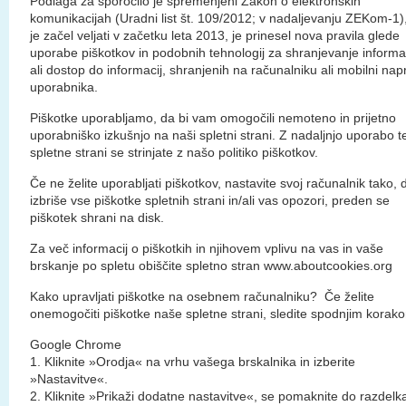
Podlaga za sporočilo je spremenjeni Zakon o elektronskih
komunikacijah (Uradni list št. 109/2012; v nadaljevanju ZEKom-1),
je začel veljati v začetku leta 2013, je prinesel nova pravila glede
uporabe piškotkov in podobnih tehnologij za shranjevanje informa
ali dostop do informacij, shranjenih na računalniku ali mobilni nap
uporabnika.
Piškotke uporabljamo, da bi vam omogočili nemoteno in prijetno
uporabniško izkušnjo na naši spletni strani. Z nadaljnjo uporabo t
spletne strani se strinjate z našo politiko piškotkov.
Če ne želite uporabljati piškotkov, nastavite svoj računalnik tako, 
izbriše vse piškotke spletnih strani in/ali vas opozori, preden se
piškotek shrani na disk.
Za več informacij o piškotkih in njihovem vplivu na vas in vaše
brskanje po spletu obiščite spletno stran www.aboutcookies.org
Kako upravljati piškotke na osebnem računalniku? Če želite
onemogočiti piškotke naše spletne strani, sledite spodnjim korak
Google Chrome
1. Kliknite »Orodja« na vrhu vašega brskalnika in izberite
»Nastavitve«.
2. Kliknite »Prikaži dodatne nastavitve«, se pomaknite do razdelk