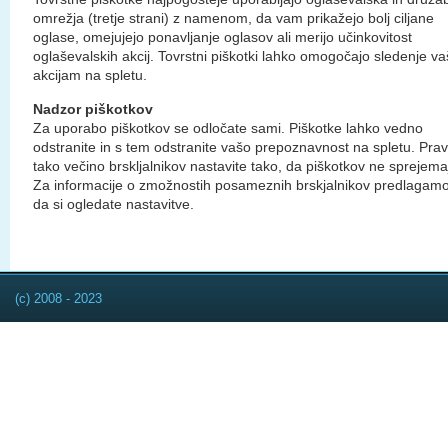
omrežja (tretje strani) z namenom, da vam prikažejo bolj ciljane
oglase, omejujejo ponavljanje oglasov ali merijo učinkovitost
oglaševalskih akcij. Tovrstni piškotki lahko omogočajo sledenje v
akcijam na spletu.
Nadzor piškotkov
Za uporabo piškotkov se odločate sami. Piškotke lahko vedno
odstranite in s tem odstranite vašo prepoznavnost na spletu. Prav
tako večino brskljalnikov nastavite tako, da piškotkov ne sprejema
Za informacije o zmožnostih posameznih brskjalnikov predlagamo
da si ogledate nastavitve.
(c) 2008 - 2023