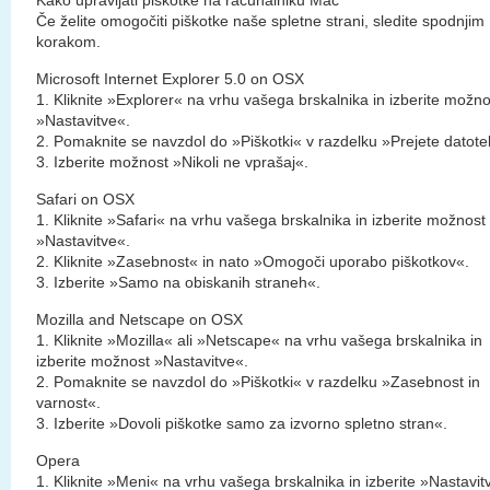
Kako upravljati piškotke na računalniku Mac
Če želite omogočiti piškotke naše spletne strani, sledite spodnjim
korakom.
Microsoft Internet Explorer 5.0 on OSX
1. Kliknite »Explorer« na vrhu vašega brskalnika in izberite možno
»Nastavitve«.
2. Pomaknite se navzdol do »Piškotki« v razdelku »Prejete datote
3. Izberite možnost »Nikoli ne vprašaj«.
Safari on OSX
1. Kliknite »Safari« na vrhu vašega brskalnika in izberite možnost
»Nastavitve«.
2. Kliknite »Zasebnost« in nato »Omogoči uporabo piškotkov«.
3. Izberite »Samo na obiskanih straneh«.
Mozilla and Netscape on OSX
1. Kliknite »Mozilla« ali »Netscape« na vrhu vašega brskalnika in
izberite možnost »Nastavitve«.
2. Pomaknite se navzdol do »Piškotki« v razdelku »Zasebnost in
varnost«.
3. Izberite »Dovoli piškotke samo za izvorno spletno stran«.
Opera
1. Kliknite »Meni« na vrhu vašega brskalnika in izberite »Nastavit