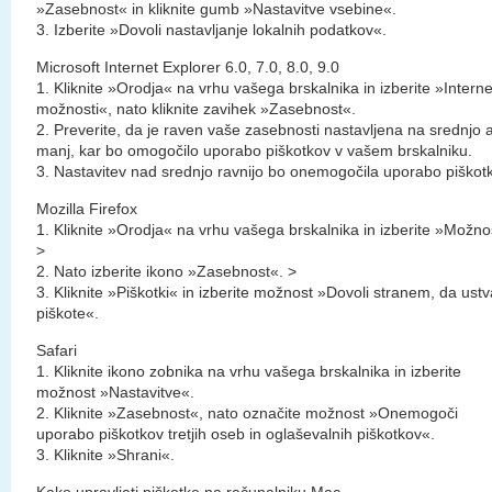
»Zasebnost« in kliknite gumb »Nastavitve vsebine«.
3. Izberite »Dovoli nastavljanje lokalnih podatkov«.
Microsoft Internet Explorer 6.0, 7.0, 8.0, 9.0
1. Kliknite »Orodja« na vrhu vašega brskalnika in izberite »Intern
možnosti«, nato kliknite zavihek »Zasebnost«.
2. Preverite, da je raven vaše zasebnosti nastavljena na srednjo a
manj, kar bo omogočilo uporabo piškotkov v vašem brskalniku.
3. Nastavitev nad srednjo ravnijo bo onemogočila uporabo piškot
Mozilla Firefox
1. Kliknite »Orodja« na vrhu vašega brskalnika in izberite »Možnos
>
2. Nato izberite ikono »Zasebnost«. >
3. Kliknite »Piškotki« in izberite možnost »Dovoli stranem, da ustv
piškote«.
Safari
1. Kliknite ikono zobnika na vrhu vašega brskalnika in izberite
možnost »Nastavitve«.
2. Kliknite »Zasebnost«, nato označite možnost »Onemogoči
uporabo piškotkov tretjih oseb in oglaševalnih piškotkov«.
3. Kliknite »Shrani«.