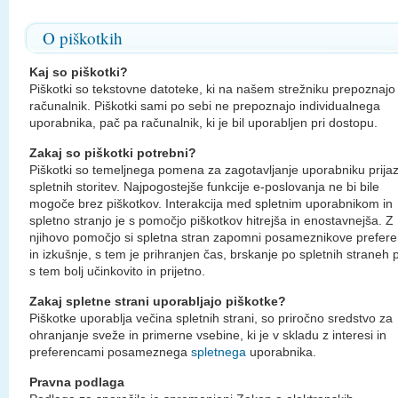
O piškotkih
Kaj so piškotki?
Piškotki so tekstovne datoteke, ki na našem strežniku prepoznajo
računalnik. Piškotki sami po sebi ne prepoznajo individualnega
uporabnika, pač pa računalnik, ki je bil uporabljen pri dostopu.
Zakaj so piškotki potrebni?
Piškotki so temeljnega pomena za zagotavljanje uporabniku prija
spletnih storitev. Najpogostejše funkcije e-poslovanja ne bi bile
mogoče brez piškotkov. Interakcija med spletnim uporabnikom in
spletno stranjo je s pomočjo piškotkov hitrejša in enostavnejša. Z
njihovo pomočjo si spletna stran zapomni posameznikove prefer
in izkušnje, s tem je prihranjen čas, brskanje po spletnih straneh 
s tem bolj učinkovito in prijetno.
Zakaj spletne strani uporabljajo piškotke?
Piškotke uporablja večina spletnih strani, so priročno sredstvo za
ohranjanje sveže in primerne vsebine, ki je v skladu z interesi in
preferencami posameznega
spletnega
uporabnika.
Pravna podlaga