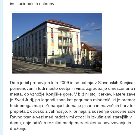
institucionalnih ustanov.
Dom je bil prenovljen leta 2009 in se nahaja v Slovenskih Konjica
poimenovanih tudi mesto cvetja in vina. Zgradba je umeščenana 
mesta, ob vznožje Konjiške gore. V bližini stoji cerkev, katere zave
je Sveti Jurij, po legendi znan kot pogumen mladenič, ki je prema
hudobnegazmaja. Zunanjost doma je pisana in mavričnih barv ter
prepleta z otroško živahnostjo, ki prihaja iz sosednje osnovne šole
Ravno tkanje vezi med radoživimi otroci in izkušnjami starejših v
domu, daje odličen rezultat medgeneracijskemu povezovanju in
druženju.