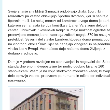
Svoje znanje si v bližnji Gimnaziji pridobivajo dijaki, športniki in
rekreativci pa vestno obiskujejo Športno dvorano, kjer si nabirajo
športnih moči. Le nekaj metrov od Lambrechtovega doma je park
katerem se nahajata še dva konjiška vrtca ter Varstveno delovni
center. Obiskovalci Slovenskih Konjic si imajo možnost ogledati š
prenovljeno mestno jedro, katerega začetki segajo 870 let nazaj v
preteklost. Severni del stavbe Lambrechtovega doma ponuja pog
na vinorodni okoliš Škalc, kjer se nahajajo vinogradi in najsodobn
vinska klet v Evropi. Vse našteto daje našemu domu življenje z
dodano vrednostjo.
Dom je v grobem razdeljen na stanovanjski in negovalni del. Sob
standardne eno in dvoposteljne ter nudijo udobno bivanje 160
stanovalcem. Vsem je na voljo strokovno izobražen kader, ki svoj
delo opravlja vestno, predvsem pa humano in etično ter individua
naravnano.