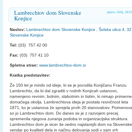
Lambrechtov dom Slovenske
marec 26th, 2015
Konjice
Naslov:
Lambrechtov dom Slovenske Konjice , Šolska ulica 4, 3
Slovenske Konjice
Tel:
(03) 757 42 00
Fax:
(03) 757 41 10
Spletna stran:
www.lambrechtov-dom.si
Kratka predstavitev:
Že 150 let je minilo od ideje, ki se je porodila Konjičanu Franzu
Lambrechtu, da bi dal zgraditi v rodnih Konjicah ustanovo,
namenjeno revnim, bolnim, slabotnim in tistim, ki nimajo primern
domačega okolja. Lambrechtova ideja je postala resničnost leta
1871, ko je ustanova že sprejela prvih 20 stanovalcev. Poimenova
so jo Lambrechtov dom. Do danes se je z razvojem precej
spremenila njegova zunanja podoba in organizacijska struktura.
Lambrechtov dom je sicer še vedno najstarejši dom na Slovensk
vendar po kvaliteti dela in načinu delovanja sodi v sam vrh