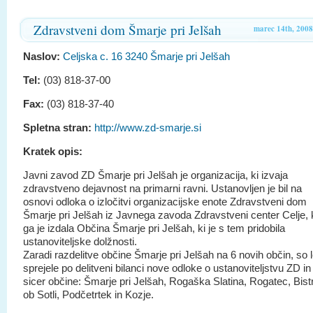
Zdravstveni dom Šmarje pri Jelšah
marec 14th, 2008
Naslov:
Celjska c. 16 3240 Šmarje pri Jelšah
Tel:
(03) 818-37-00
Fax:
(03) 818-37-40
Spletna stran:
http://www.zd-smarje.si
Kratek opis:
Javni zavod ZD Šmarje pri Jelšah je organizacija, ki izvaja
zdravstveno dejavnost na primarni ravni. Ustanovljen je bil na
osnovi odloka o izločitvi organizacijske enote Zdravstveni dom
Šmarje pri Jelšah iz Javnega zavoda Zdravstveni center Celje, 
ga je izdala Občina Šmarje pri Jelšah, ki je s tem pridobila
ustanoviteljske dolžnosti.
Zaradi razdelitve občine Šmarje pri Jelšah na 6 novih občin, so l
sprejele po delitveni bilanci nove odloke o ustanoviteljstvu ZD in
sicer občine: Šmarje pri Jelšah, Rogaška Slatina, Rogatec, Bist
ob Sotli, Podčetrtek in Kozje.