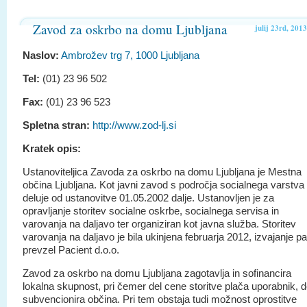
Zavod za oskrbo na domu Ljubljana
julij 23rd, 2013
Naslov:
Ambrožev trg 7, 1000 Ljubljana
Tel:
(01) 23 96 502
Fax:
(01) 23 96 523
Spletna stran:
http://www.zod-lj.si
Kratek opis:
Ustanoviteljica Zavoda za oskrbo na domu Ljubljana je Mestna
občina Ljubljana. Kot javni zavod s področja socialnega varstva
deluje od ustanovitve 01.05.2002 dalje. Ustanovljen je za
opravljanje storitev socialne oskrbe, socialnega servisa in
varovanja na daljavo ter organiziran kot javna služba. Storitev
varovanja na daljavo je bila ukinjena februarja 2012, izvajanje pa
prevzel Pacient d.o.o.
Zavod za oskrbo na domu Ljubljana zagotavlja in sofinancira
lokalna skupnost, pri čemer del cene storitve plača uporabnik, d
subvencionira občina. Pri tem obstaja tudi možnost oprostitve