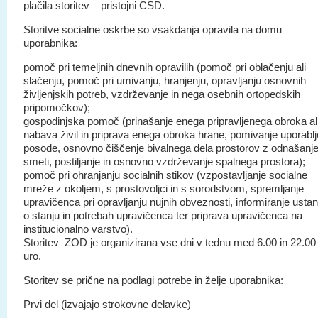
plačila storitev – pristojni CSD.
Storitve socialne oskrbe so vsakdanja opravila na domu
uporabnika:
pomoč pri temeljnih dnevnih opravilih (pomoč pri oblačenju ali
slačenju, pomoč pri umivanju, hranjenju, opravljanju osnovnih
življenjskih potreb, vzdrževanje in nega osebnih ortopedskih
pripomočkov);
gospodinjska pomoč (prinašanje enega pripravljenega obroka al
nabava živil in priprava enega obroka hrane, pomivanje uporabl
posode, osnovno čiščenje bivalnega dela prostorov z odnašan
smeti, postiljanje in osnovno vzdrževanje spalnega prostora);
pomoč pri ohranjanju socialnih stikov (vzpostavljanje socialne
mreže z okoljem, s prostovoljci in s sorodstvom, spremljanje
upravičenca pri opravljanju nujnih obveznosti, informiranje usta
o stanju in potrebah upravičenca ter priprava upravičenca na
institucionalno varstvo).
Storitev ZOD je organizirana vse dni v tednu med 6.00 in 22.00
uro.
Storitev se prične na podlagi potrebe in želje uporabnika:
Prvi del (izvajajo strokovne delavke)