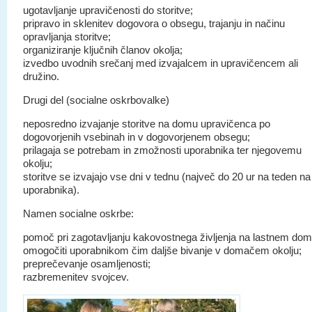
ugotavljanje upravičenosti do storitve;
pripravo in sklenitev dogovora o obsegu, trajanju in načinu
opravljanja storitve;
organiziranje ključnih članov okolja;
izvedbo uvodnih srečanj med izvajalcem in upravičencem ali
družino.
Drugi del (socialne oskrbovalke)
neposredno izvajanje storitve na domu upravičenca po
dogovorjenih vsebinah in v dogovorjenem obsegu;
prilagaja se potrebam in zmožnosti uporabnika ter njegovemu
okolju;
storitve se izvajajo vse dni v tednu (največ do 20 ur na teden na
uporabnika).
Namen socialne oskrbe:
pomoč pri zagotavljanju kakovostnega življenja na lastnem dom
omogočiti uporabnikom čim daljše bivanje v domačem okolju;
preprečevanje osamljenosti;
razbremenitev svojcev.