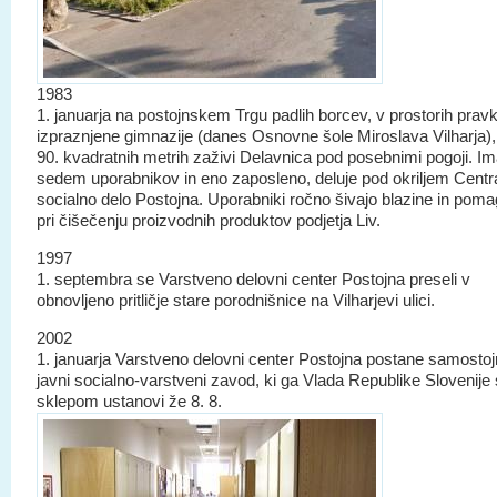
1983
1. januarja na postojnskem Trgu padlih borcev, v prostorih prav
izpraznjene gimnazije (danes Osnovne šole Miroslava Vilharja),
90. kvadratnih metrih zaživi Delavnica pod posebnimi pogoji. I
sedem uporabnikov in eno zaposleno, deluje pod okriljem Centr
socialno delo Postojna. Uporabniki ročno šivajo blazine in poma
pri čišečenju proizvodnih produktov podjetja Liv.
1997
1. septembra se Varstveno delovni center Postojna preseli v
obnovljeno pritličje stare porodnišnice na Vilharjevi ulici.
2002
1. januarja Varstveno delovni center Postojna postane samostoj
javni socialno-varstveni zavod, ki ga Vlada Republike Slovenije 
sklepom ustanovi že 8. 8.