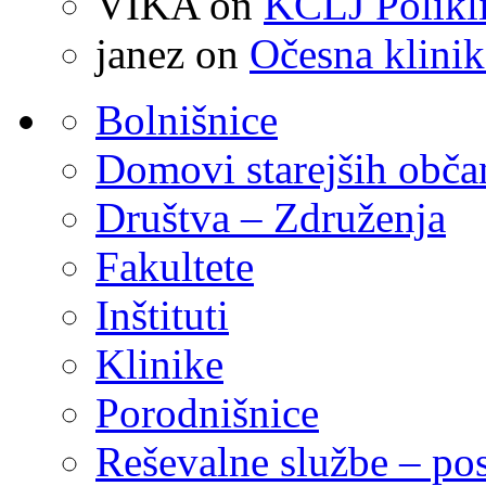
VIKA
on
KCLJ Polikli
janez
on
Očesna klinik
Bolnišnice
Domovi starejših obč
Društva – Združenja
Fakultete
Inštituti
Klinike
Porodnišnice
Reševalne službe – pos