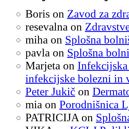
Boris
on
Zavod za zdr
resevalna
on
Zdravstve
miha
on
Splošna boln
pavla
on
Splošna boln
Marjeta
on
Infekcijska
infekcijske bolezni in 
Peter Jukič
on
Dermato
mia
on
Porodnišnica L
PATRICIJA
on
Splošna