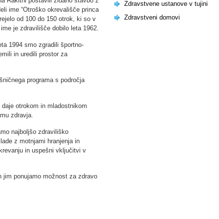
a Rakitni postavili zidano stavbo z
Zdravstvene ustanove v tujini
li ime “Otroško okrevališče princa
Zdravstveni domovi
ejelo od 100 do 150 otrok, ki so v
 ime je zdravilišče dobilo leta 1962.
eta 1994 smo zgradili športno-
ili in uredili prostor za
išničnega programa s področja
a daje otrokom in mladostnikom
emu zdravja.
amo najboljšo zdraviliško
lade z motnjami hranjenja in
revanju in uspešni vključitvi v
in jim ponujamo možnost za zdravo