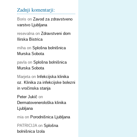
Zadnji komentarji:
Boris
on
Zavod za zdravstveno
varstvo Ljubljana
resevalna
on
Zdravstveni dom
Ilirska Bistrica
miha
on
Splošna bolnišnica
Murska Sobota
pavla
on
Splošna bolnišnica
Murska Sobota
Marjeta
on
Infekcijska klinika
oz. Klinika za infekcijske bolezni
in vročinska stanja
Peter Jukič
on
Dermatovenerološka klinika
Ljubljana
mia
on
Porodnišnica Ljubljana
PATRICIJA
on
Splošna
bolnišnica Izola