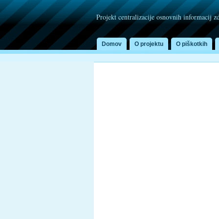
Projekt centralizacije osnovnih informacij z
Domov
O projektu
O piškotkih