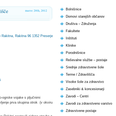
Bolnišnice
išče
marec 20th, 2012
Domovi starejših občanov
Društva – Združenja
Fakultete
e Rakitna, Rakitna 96 1352 Preserje
Inštituti
Klinike
Porodnišnice
Reševalne službe – postaje
Srednje zdravstvene šole
Terme / Zdravilišča
i
Visoke šole za zdravstvo
Zasebniki & koncesionarji
Zavodi – Centri
ro-ogrske vojake s pljučnimi
vljenje prva skupina otrok (v okviru
Zavodi za zdravstveno varstvo
Zdravstvene postaje