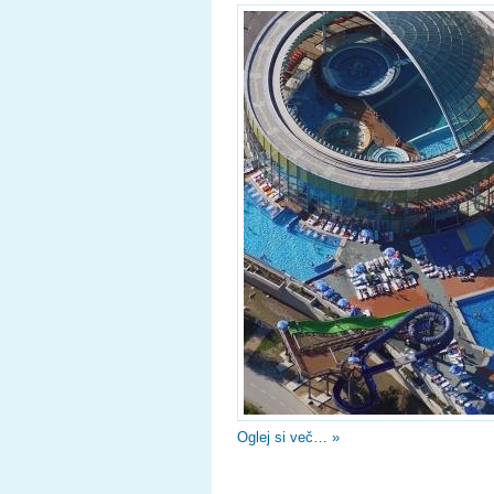
Oglej si več… »