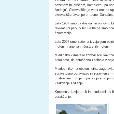
Že leta 1932 so namesto lesenih barak n
bazenom in igriščem, kompleksu pa nade
Andreja”. Okrevališče je vsak mesec spr
okrevališču bivali po tri tedne. Današnje
Leta 1987 smo ga dozidali in obnovili. L
rekreativni park, v letu 2004 pa smo oprem
fizioterapijo.
Leta 2007 smo začeli z izvajanjem boln
motenj hranjenja in čustvenih motenj.
Mladinsko klimatsko zdravilišče Rakitn
priložnost, da sproščeno zadihajo v obj
Mladostnikom z obolenji dihal zagotavlj
zdravstveno obravnavo in zdravljenje, m
čustvenimi motnjami pa podpiramo pri ok
vsakdanje življenje.
Krepimo zdravje otrok in mladostnikov 
odraščanje.