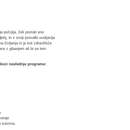
 počutja, želi postati eno
tij, ki v svoji ponudbi uveljavlja
 življenja in je kot zdravilišče
ve z gibanjem ali bi se tem
 skozi naslednje programe:
m
venije
n turizma.