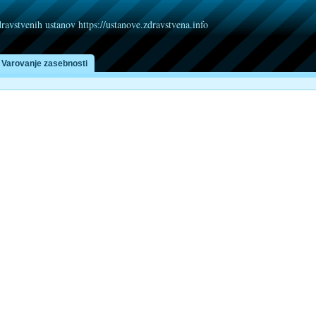
dravstvenih ustanov https://ustanove.zdravstvena.info
Varovanje zasebnosti