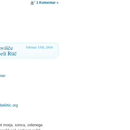
1 Komentar »
ovišče
februar 15th, 2010
eli Rtič
ran
belirtic.org
vet morja, sonca, zelenega