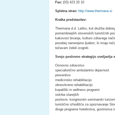
Fax:
(03) 423 20 10
Spletna stran:
http://www.thermana.si
Kratka predstavitev:
Thermana d.d. Laško, kot družba dobrega
pomembnejših slovenskih turističnih podje
kakovost bivanja, kulturo zdravega načina
posebej namenjeno ljudem, ki imajo teža
težavam želeli izogniti.
Svojo poslovno strategijo uveljavlja
Osnovno zdravstvo
specialistično ambulantno dejavnost
preventivo
medicinsko rehabilitacijo
obnovitveno rehabilitacijo
kopališki in wellness programi
oskrba starejših
poslovni, kongresniin seminarski turize
turistično izhodišče za spoznavanje Slo
druge programe hotelirstva, gostinstva i