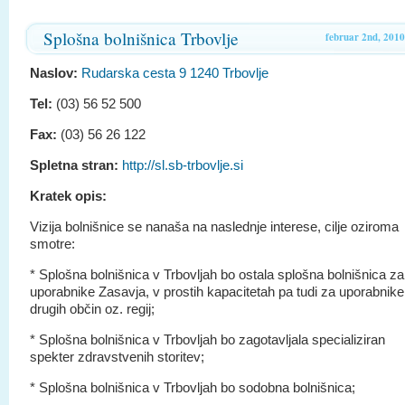
Splošna bolnišnica Trbovlje
februar 2nd, 2010
Naslov:
Rudarska cesta 9 1240 Trbovlje
Tel:
(03) 56 52 500
Fax:
(03) 56 26 122
Spletna stran:
http://sl.sb-trbovlje.si
Kratek opis:
Vizija bolnišnice se nanaša na naslednje interese, cilje oziroma
smotre:
* Splošna bolnišnica v Trbovljah bo ostala splošna bolnišnica za
uporabnike Zasavja, v prostih kapacitetah pa tudi za uporabnike
drugih občin oz. regij;
* Splošna bolnišnica v Trbovljah bo zagotavljala specializiran
spekter zdravstvenih storitev;
* Splošna bolnišnica v Trbovljah bo sodobna bolnišnica;