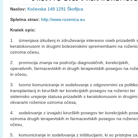
Naslov:
Kočevska 148 1291 Škofljica
Spletna stran:
http://www.rozenica.eu
Kratek opis:
1. izmenjava izkušenj in združevanja interesov oseb prizadetih 
keratokonusom in drugimi bolezenskimi spremembami na roženic
oziroma očesu,
2. promocija znanja na področju diagnostičnih, korekcijskih,
operativnih, farmacevtskih in drugih terapevtskih posegov na rože
in očesu,
3. tvorno komuniciranje in sodelovanje z odgovornimi za politiko
transplantacij in kirurških ter korekcijskih posegov na roženici ter
sistemsko urejanje statusa prizadetih s keratokonusom in drugimi
okvarami roženice oziroma očesa,
4. sodelovanje z izvajalci kirurških posegov ter korekcijskih pos
oziroma drugih terapevtskih in farmacevtskih posegov na roženici
očesu,
5. komuniciranje in sodelovanja z inštitucijami, ki so pristojne za