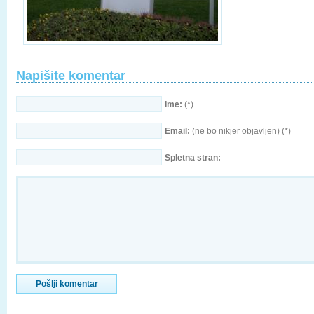
Napišite komentar
Ime:
(*)
Email:
(ne bo nikjer objavljen) (*)
Spletna stran: