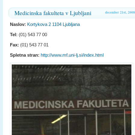
Medicinska fakulteta v Ljubljani
december 21st, 2008
Naslov:
Kortykova 2 1104 Ljubljana
Tel:
(01) 543 77 00
Fax:
(01) 543 77 01
Spletna stran:
http://www.mf.uni-lj.si/index.html