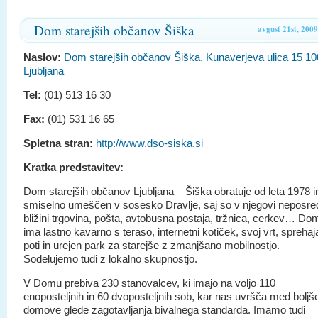
Dom starejših občanov Šiška
avgust 21st, 2009
Naslov:
Dom starejših občanov Šiška, Kunaverjeva ulica 15 1
Ljubljana
Tel:
(01) 513 16 30
Fax:
(01) 531 16 65
Spletna stran:
http://www.dso-siska.si
Kratka predstavitev:
Dom starejših občanov Ljubljana – Šiška obratuje od leta 1978 in
smiselno umeščen v sosesko Dravlje, saj so v njegovi neposre
bližini trgovina, pošta, avtobusna postaja, tržnica, cerkev… Do
ima lastno kavarno s teraso, internetni kotiček, svoj vrt, sprehaj
poti in urejen park za starejše z zmanjšano mobilnostjo.
Sodelujemo tudi z lokalno skupnostjo.
V Domu prebiva 230 stanovalcev, ki imajo na voljo 110
enoposteljnih in 60 dvoposteljnih sob, kar nas uvršča med boljš
domove glede zagotavljanja bivalnega standarda. Imamo tudi