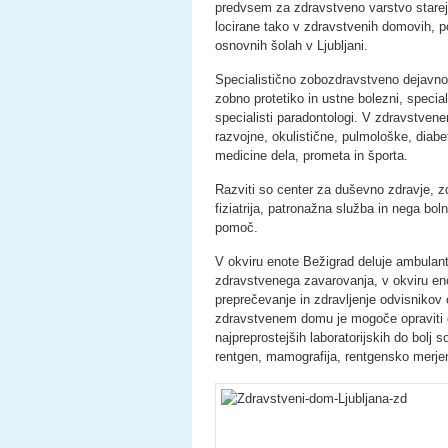
predvsem za zdravstveno varstvo starej
locirane tako v zdravstvenih domovih, p
osnovnih šolah v Ljubljani.
Specialistično zobozdravstveno dejavnost
zobno protetiko in ustne bolezni, specia
specialisti paradontologi. V zdravstven
razvojne, okulistične, pulmološke, diab
medicine dela, prometa in športa.
Razviti so center za duševno zdravje, zd
fiziatrija, patronažna služba in nega bo
pomoč.
V okviru enote Bežigrad deluje ambulan
zdravstvenega zavarovanja, v okviru en
preprečevanje in zdravljenje odvisnikov
zdravstvenem domu je mogoče opraviti c
najpreprostejših laboratorijskih do bolj so
rentgen, mamografija, rentgensko merjen