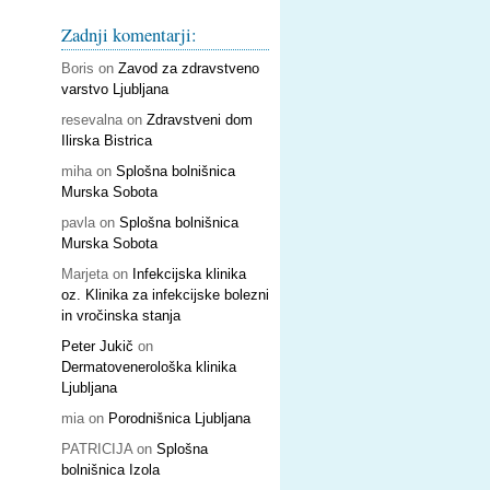
Zadnji komentarji:
Boris
on
Zavod za zdravstveno
varstvo Ljubljana
resevalna
on
Zdravstveni dom
Ilirska Bistrica
miha
on
Splošna bolnišnica
Murska Sobota
pavla
on
Splošna bolnišnica
Murska Sobota
Marjeta
on
Infekcijska klinika
oz. Klinika za infekcijske bolezni
in vročinska stanja
Peter Jukič
on
Dermatovenerološka klinika
Ljubljana
mia
on
Porodnišnica Ljubljana
PATRICIJA
on
Splošna
bolnišnica Izola