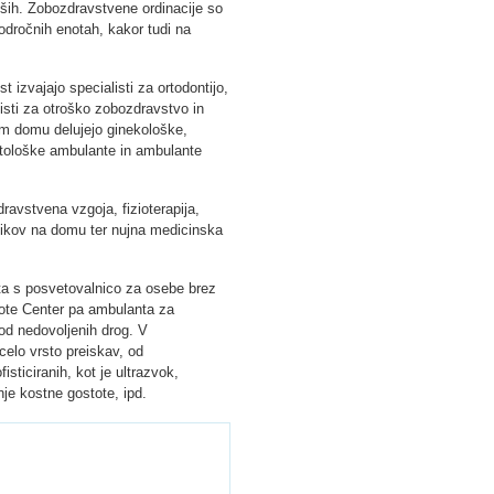
ših. Zobozdravstvene ordinacije so
odročnih enotah, kakor tudi na
 izvajajo specialisti za ortodontijo,
listi za otroško zobozdravstvo in
em domu delujejo ginekološke,
etološke ambulante in ambulante
ravstvena vzgoja, fizioterapija,
lnikov na domu ter nujna medicinska
ta s posvetovalnico za osebe brez
ote Center pa ambulanta za
 od nedovoljenih drog. V
elo vrsto preiskav, od
fisticiranih, kot je ultrazvok,
je kostne gostote, ipd.