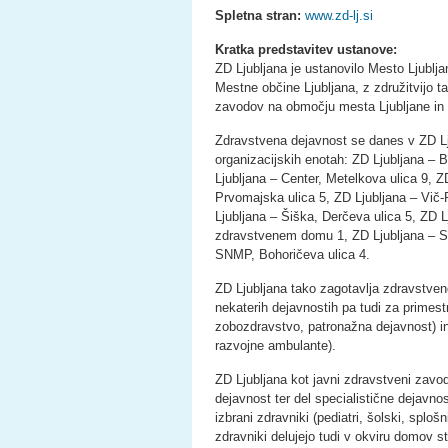
Spletna stran:
www.zd-lj.si
Kratka predstavitev ustanove:
ZD Ljubljana je ustanovilo Mesto Ljublja
Mestne občine Ljubljana, z združitvijo t
zavodov na območju mesta Ljubljane in
Zdravstvena dejavnost se danes v ZD Lju
organizacijskih enotah: ZD Ljubljana – 
Ljubljana – Center, Metelkova ulica 9, Z
Prvomajska ulica 5, ZD Ljubljana – Vič-
Ljubljana – Šiška, Derčeva ulica 5, ZD L
zdravstvenem domu 1, ZD Ljubljana – 
SNMP, Bohoričeva ulica 4.
ZD Ljubljana tako zagotavlja zdravstve
nekaterih dejavnostih pa tudi za primes
zobozdravstvo, patronažna dejavnost) in
razvojne ambulante).
ZD Ljubljana kot javni zdravstveni zavo
dejavnost ter del specialistične dejavnos
izbrani zdravniki (pediatri, šolski, sploš
zdravniki delujejo tudi v okviru domov st