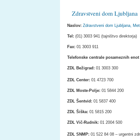
Zdravstveni dom Ljubljana
Naslov:
Zdravstveni dom Ljubljana, Mete
Tel:
(01) 3003 941 (tajništvo direktorja)
Fax:
01 3003 911
Telefonske centrale posameznih enot 
ZDL Bežigrad:
01 3003 300
ZDL Center:
01 4723 700
ZDL Moste-Polje:
01 5844 200
ZDL Šentvid:
01 5837 400
ZDL Šiška:
01 5815 200
ZDL Vič-Rudnik:
01 2004 500
ZDL SNMP:
01 522 84 08 – urgentni zdr