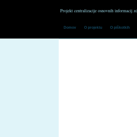
Projekt centralizacije osnovnih informacij z
Domov
O projektu
O piškotkih