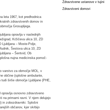
Zdravstvene ustanove v tujini
Zdravstveni domovi
na leta 1967, kot predhodnica
akratnih zdravstvenih domov in
 območja Grosupljega.
bljana opravlja v naslednjih
Bežigrad, Kržičeva ulica 10, ZD
D Ljubljana – Moste-Polje,
Rudnik, Šestova ulica 10, ZD
jubljana – Šentvid, Ob
Splošna nujna medicinska pomoč-
no varstvo za območje MOL, v
tne občine (splošne ambulante,
 tudi širše območje Ljubljane (PHE,
d opravlja osnovno zdravstveno
ti na primarni ravni. V njem delujejo
ni) in zobozdravniki. Splošni
arejših občanov, kjer skrbijo