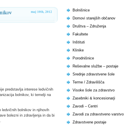
Bolnišnice
lnikov
maj 10th, 2012
Domovi starejših občanov
Društva – Združenja
Fakultete
Inštituti
Klinike
Porodnišnice
Reševalne službe – postaje
Srednje zdravstvene šole
Terme / Zdravilišča
je predstavlja interese ledvičnih
Visoke šole za zdravstvo
nizacija bolnikov, ki temelji na
Zasebniki & koncesionarji
Zavodi – Centri
ledvičnih bolnikov in njihovih
Zavodi za zdravstveno varstvo
ve bolezni in zdravljenja in da bi
.
Zdravstvene postaje