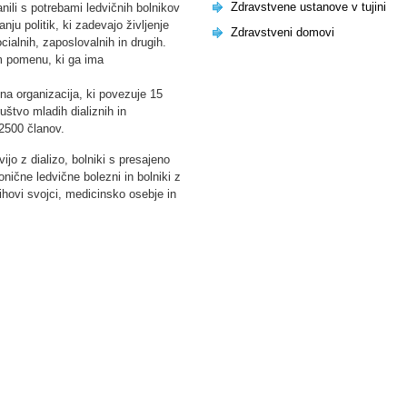
Zdravstvene ustanove v tujini
nili s potrebami ledvičnih bolnikov
nju politik, ki zadevajo življenje
Zdravstveni domovi
cialnih, zaposlovalnih in drugih.
em pomenu, ki ga ima
na organizacija, ki povezuje 15
ruštvo mladih dializnih in
 2500 članov.
vijo z dializo, bolniki s presajeno
onične ledvične bolezni in bolniki z
jihovi svojci, medicinsko osebje in