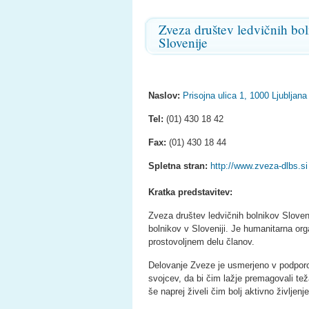
Zveza društev ledvičnih bo
Slovenije
Naslov:
Prisojna ulica 1, 1000 Ljubljana
Tel:
(01) 430 18 42
Fax:
(01) 430 18 44
Spletna stran:
http://www.zveza-dlbs.si
Kratka predstavitev:
Zveza društev ledvičnih bolnikov Sloveni
bolnikov v Sloveniji. Je humanitarna orga
prostovoljnem delu članov.
Delovanje Zveze je usmerjeno v podporo 
svojcev, da bi čim lažje premagovali teža
še naprej živeli čim bolj aktivno življenje