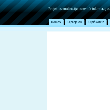
Projekt centralizacije osnovnih informacij z
Domov
O projektu
O piškotkih