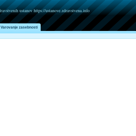
dravstvenih ustanov https://ustanove.zdravstvena.info
Varovanje zasebnosti