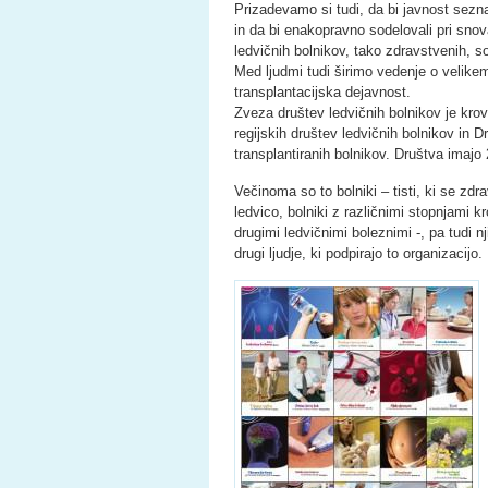
Prizadevamo si tudi, da bi javnost sezna
in da bi enakopravno sodelovali pri snova
ledvičnih bolnikov, tako zdravstvenih, so
Med ljudmi tudi širimo vedenje o velik
transplantacijska dejavnost.
Zveza društev ledvičnih bolnikov je krov
regijskih društev ledvičnih bolnikov in D
transplantiranih bolnikov. Društva imajo
Večinoma so to bolniki – tisti, ki se zdra
ledvico, bolniki z različnimi stopnjami kr
drugimi ledvičnimi boleznimi -, pa tudi n
drugi ljudje, ki podpirajo to organizacijo.