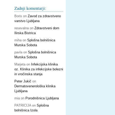
Zadnji komentarji:
Boris
on
Zavod za zdravstveno
varstvo Ljubljana
resevalna
on
Zdravstveni dom
Ilirska Bistrica
miha
on
Splošna bolnišnica
Murska Sobota
pavla
on
Splošna bolnišnica
Murska Sobota
Marjeta
on
Infekcijska klinika
oz. Klinika za infekcijske bolezni
in vročinska stanja
Peter Jukič
on
Dermatovenerološka klinika
Ljubljana
mia
on
Porodnišnica Ljubljana
PATRICIJA
on
Splošna
bolnišnica Izola