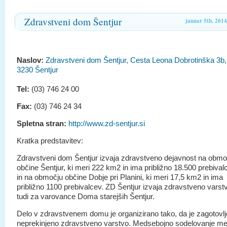
Zdravstveni dom Šentjur
januar 5th, 2014
Naslov:
Zdravstveni dom Šentjur, Cesta Leona Dobrotinška 3b,
3230 Šentjur
Tel:
(03) 746 24 00
Fax:
(03) 746 24 34
Spletna stran:
http://www.zd-sentjur.si
Kratka predstavitev:
Zdravstveni dom Šentjur izvaja zdravstveno dejavnost na obmo
občine Šentjur, ki meri 222 km2 in ima približno 18.500 prebival
in na območju občine Dobje pri Planini, ki meri 17,5 km2 in ima
približno 1100 prebivalcev. ZD Šentjur izvaja zdravstveno varst
tudi za varovance Doma starejših Šentjur.
Delo v zdravstvenem domu je organizirano tako, da je zagotovl
neprekinjeno zdravstveno varstvo. Medsebojno sodelovanje m