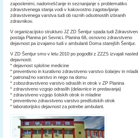
zaposlenimi, nadomeščanje in seznanjanje s problematiko
zdravstvenega stanja vodi v kakovostno zagotavljanje
zdravstvenega varstva tudi ob raznih odsotnostih izbranih
zdravnikov.
V organizacijsko strukturo JZ ZD Šentjur spada tudi Zdravstve
postaja Planina pri Sevnici. Planina 68, osnovno zdravstveno
dejavnost pa izvajamo tudi v ambulanti Doma starejših Šentjur.
V ZD Šentjur smo v letu 2010 po pogodbi z ZZZS izvajali nasled
dejavnosti:
* dejavnost splošne medicine
* preventivno in kurativno zdravstveno varstvo šolarjev in mlad
* patronažno varstvo in nego na domu
* zobozdravstveno varstvo odraslih in otrok v ZP Planina
* zdravstveno vzgojo odraslih (delavnice in predavanja)
* zdravstveno vzgojo šolskih otrok in mladine
* preventivno zdravstveno varstvo predšolskih otrok
* laboratorijsko dejavnost za potrebe ambulant.