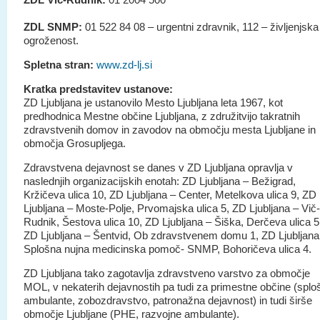
ZDL Vič-Rudnik:
01 2004 500
ZDL SNMP:
01 522 84 08 – urgentni zdravnik, 112 – življenjska
ogroženost.
Spletna stran:
www.zd-lj.si
Kratka predstavitev ustanove:
ZD Ljubljana je ustanovilo Mesto Ljubljana leta 1967, kot
predhodnica Mestne občine Ljubljana, z združitvijo takratnih
zdravstvenih domov in zavodov na območju mesta Ljubljane in
območja Grosupljega.
Zdravstvena dejavnost se danes v ZD Ljubljana opravlja v
naslednjih organizacijskih enotah: ZD Ljubljana – Bežigrad,
Kržičeva ulica 10, ZD Ljubljana – Center, Metelkova ulica 9, ZD
Ljubljana – Moste-Polje, Prvomajska ulica 5, ZD Ljubljana – Vič-
Rudnik, Šestova ulica 10, ZD Ljubljana – Šiška, Derčeva ulica 5
ZD Ljubljana – Šentvid, Ob zdravstvenem domu 1, ZD Ljubljana
Splošna nujna medicinska pomoč- SNMP, Bohoričeva ulica 4.
ZD Ljubljana tako zagotavlja zdravstveno varstvo za območje
MOL, v nekaterih dejavnostih pa tudi za primestne občine (splo
ambulante, zobozdravstvo, patronažna dejavnost) in tudi širše
območje Ljubljane (PHE, razvojne ambulante).