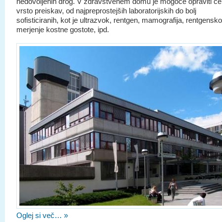
nedovoljenih drog. V zdravstvenem domu je mogoče opraviti ce
vrsto preiskav, od najpreprostejših laboratorijskih do bolj
sofisticiranih, kot je ultrazvok, rentgen, mamografija, rentgensko
merjenje kostne gostote, ipd.
Oglej si več… »