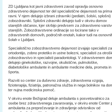
ZD Ljubljana kot javni zdravstveni zavod opravlja osnovno
zdravstveno dejavnost ter del specialistične dejavnosti na prima
ravni. V njem delujejo izbrani zdravniki (pediatri, šolski, splošni) 
zobozdravniki. Splošni zdravniki delujejo tudi v okviru domov
starejših občanov, kjer skrbijo predvsem za zdravstveno varstv
starejših. Zobozdravstvene ordinacije so locirane tako v
zdravstvenih domovih, področnih enotah, kakor tudi na osnovni
šolah v Ljubljani.
Specialistično zobozdravstveno dejavnost izvajajo specialisti za
ortodontijo, zobno protetiko in ustne bolezni, specialisti za otroš
zobozdravstvo in specialisti paradontologi. V zdravstvenem do
delujejo ginekološke, razvojne, okulistične, pulmološke,
diabetološke ambulante in ambulante medicine dela, prometa in
športa.
Razviti so center za duševno zdravje, zdravstvena vzgoja,
fizioterapija, fiziatrija, patronažna služba in nega bolnikov na d
ter nujna medicinska pomoč.
V okviru enote Bežigrad deluje ambulanta s posvetovalnico za
osebe brez zdravstvenega zavarovanja, v okviru enote Center 
ambulanta za preprečevanje in zdravljenje odvisnikov od