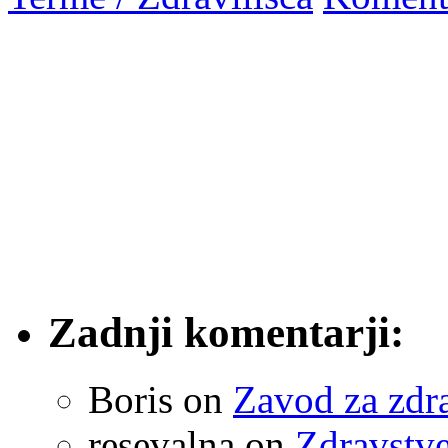
Zadnji komentarji:
Boris
on
Zavod za zdr
resevalna
on
Zdravstve