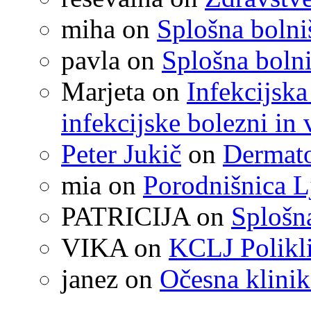
miha
on
Splošna boln
pavla
on
Splošna boln
Marjeta
on
Infekcijska
infekcijske bolezni in 
Peter Jukič
on
Dermato
mia
on
Porodnišnica L
PATRICIJA
on
Splošna
VIKA
on
KCLJ Polikli
janez
on
Očesna klinik