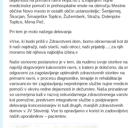
dejavnosti na primarni ravni vključno z izvajanjem nujne
medicinske pomoči in prehospitalne enote na območju Mestne
občine Novo mesto in ostalih občin ustanoviteljic: Šentjernej,
Škocjan, Šmarješke Toplice, Žužemberk, Straža, Dolenjske
Toplice, Mirna Peč.
Pri tem je moto našega delovanja
»Vse, ki bodo prišli v Zdravstveni dom, bomo obravnavali kot d
ti naši najdražji, naši starši, naši otroci, naši prijatelji…; za njih
moramo biti njihova najboljša izbira.«
Naše osnovno poslanstvo je v tem, da nudimo svoje storitve na
najvišji dogovorjeni kakovostni ravni, s katero je določeno, da 
odgovorni za zagotavljanje optimalnih zdravstvenih storitev na
primarni ravni, v procesu diagnostike, terapije in rehabilitacije
varovancev ter zagotavljanju neprekinjene službe nujne medici
pomoči v okviru redne dejavnosti in dežurstev. Naša prizadevan
so usmerjena tudi v razvoj sekundarnega zdravstvenega varst
kot pomožne, predvsem integrativne službe s podpiranjem
delovanja koncesionarjev in tudi drugih, manjših zdravstvenih
domov v JV Sloveniji. Vse to opravljamo v korist in zadovoljstv
naših uporabnikov – pacientov.