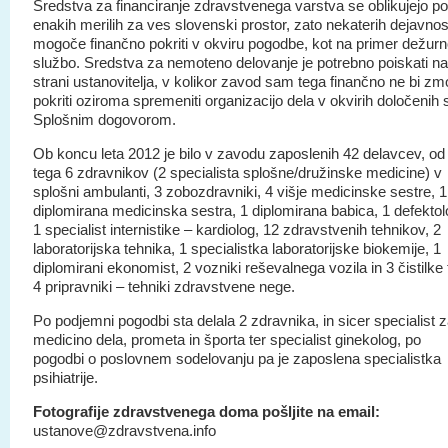
Sredstva za financiranje zdravstvenega varstva se oblikujejo po
enakih merilih za ves slovenski prostor, zato nekaterih dejavnost
mogoče finančno pokriti v okviru pogodbe, kot na primer dežur
službo. Sredstva za nemoteno delovanje je potrebno poiskati na
strani ustanovitelja, v kolikor zavod sam tega finančno ne bi zm
pokriti oziroma spremeniti organizacijo dela v okvirih določenih 
Splošnim dogovorom.
Ob koncu leta 2012 je bilo v zavodu zaposlenih 42 delavcev, od
tega 6 zdravnikov (2 specialista splošne/družinske medicine) v
splošni ambulanti, 3 zobozdravniki, 4 višje medicinske sestre, 1
diplomirana medicinska sestra, 1 diplomirana babica, 1 defektol
1 specialist internistike – kardiolog, 12 zdravstvenih tehnikov, 2
laboratorijska tehnika, 1 specialistka laboratorijske biokemije, 1
diplomirani ekonomist, 2 vozniki reševalnega vozila in 3 čistilke 
4 pripravniki – tehniki zdravstvene nege.
Po podjemni pogodbi sta delala 2 zdravnika, in sicer specialist 
medicino dela, prometa in športa ter specialist ginekolog, po
pogodbi o poslovnem sodelovanju pa je zaposlena specialistka
psihiatrije.
Fotografije zdravstvenega doma pošljite na email:
ustanove@zdravstvena.info