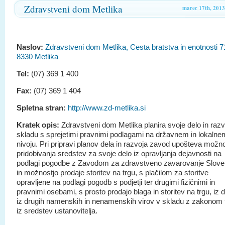
Zdravstveni dom Metlika
marec 17th, 2013
Naslov:
Zdravstveni dom Metlika, Cesta bratstva in enotnosti 7
8330 Metlika
Tel:
(07) 369 1 400
Fax:
(07) 369 1 404
Spletna stran:
http://www.zd-metlika.si
Kratek opis:
Zdravstveni dom Metlika planira svoje delo in razv
skladu s sprejetimi pravnimi podlagami na državnem in lokalne
nivoju. Pri pripravi planov dela in razvoja zavod upošteva možno
pridobivanja sredstev za svoje delo iz opravljanja dejavnosti na
podlagi pogodbe z Zavodom za zdravstveno zavarovanje Sloven
in možnostjo prodaje storitev na trgu, s plačilom za storitve
opravljene na podlagi pogodb s podjetji ter drugimi fizičnimi in
pravnimi osebami, s prosto prodajo blaga in storitev na trgu, iz da
iz drugih namenskih in nenamenskih virov v skladu z zakonom 
iz sredstev ustanovitelja.