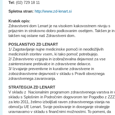
Tel:
(02) 729 18 11
Spletna stran:
http://www.zd-lenart.si
Kratek opis:
Zdravstveni dom Lenart je na visokem kakovostnem nivoju s
prijaznim in strokovno dobro podkovanim osebjem. Takšen je in
takšen naj ostane naš Zdravstveni dom.
POSLANSTVO ZD LENART
1/ Zagotavljanje nujne medicinske pomoči in neodložljivih
medicinskih storitev vsem, ki tako pomoč potrebujejo.
2/ Zdravstveno vzgojna in izobraževalna dejavnost za vse
zainteresirane prebivalce in zdravstvene delavce.
3/ Izvajanje preventivne in kurativne zdravstvene in
zobozdravstvene dejavnosti v skladu s Pravili obveznega
zdravstvenega zavarovanja.
STRATEGIJA ZD LENART
V skladu z Nacionalnim programom zdravstvenega varstva in 
skladu s Splošnim in Področnim dogovorom ter Pogodbo z ZZ
za leto 2011, želimo izboljšati raven zdravstvenega stanja na
območju UE Lenart. Svoje poslovanje in doseganje strategije
uravnavamo v skladu s finančnimi možnostmi. To pomeni, da