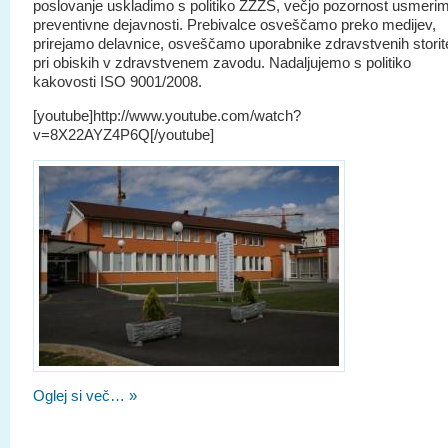
poslovanje uskladimo s politiko ZZZS, večjo pozornost usmeri
preventivne dejavnosti. Prebivalce osveščamo preko medijev,
prirejamo delavnice, osveščamo uporabnike zdravstvenih storit
pri obiskih v zdravstvenem zavodu. Nadaljujemo s politiko
kakovosti ISO 9001/2008.
[youtube]http://www.youtube.com/watch?
v=8X22AYZ4P6Q[/youtube]
Oglej si več… »