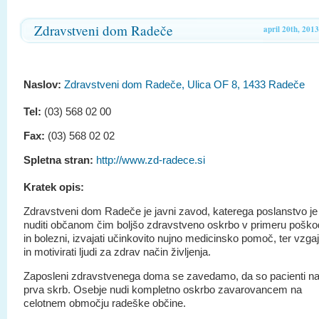
Zdravstveni dom Radeče
april 20th, 2013
Naslov:
Zdravstveni dom Radeče, Ulica OF 8, 1433 Radeče
Tel:
(03) 568 02 00
Fax:
(03) 568 02 02
Spletna stran:
http://www.zd-radece.si
Kratek opis:
Zdravstveni dom Radeče je javni zavod, katerega poslanstvo je
nuditi občanom čim boljšo zdravstveno oskrbo v primeru pošk
in bolezni, izvajati učinkovito nujno medicinsko pomoč, ter vzgaj
in motivirati ljudi za zdrav način življenja.
Zaposleni zdravstvenega doma se zavedamo, da so pacienti n
prva skrb. Osebje nudi kompletno oskrbo zavarovancem na
celotnem območju radeške občine.