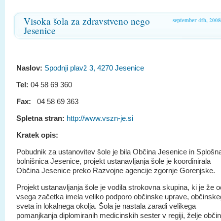
Visoka šola za zdravstveno nego
september 4th, 2008
Jesenice
Naslov:
Spodnji plavž 3, 4270 Jesenice
lica bratov Rupar 2
Tel:
04 58 69 360
Fax:
04 58 69 363
Spletna stran:
http://www.vszn-je.si
Kratek opis:
Pobudnik za ustanovitev šole je bila Občina Jesenice in Splošn
bolnišnica Jesenice, projekt ustanavljanja šole je koordinirala
Občina Jesenice preko Razvojne agencije zgornje Gorenjske.
Projekt ustanavljanja šole je vodila strokovna skupina, ki je že o
vsega začetka imela veliko podporo občinske uprave, občinsk
sveta in lokalnega okolja. Šola je nastala zaradi velikega
pomanjkanja diplomiranih medicinskih sester v regiji, želje občin