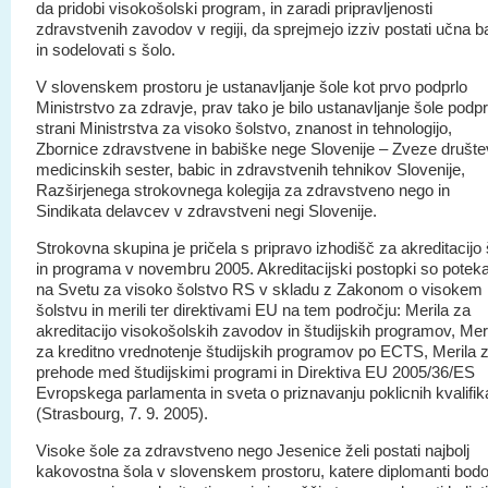
da pridobi visokošolski program, in zaradi pripravljenosti
zdravstvenih zavodov v regiji, da sprejmejo izziv postati učna 
in sodelovati s šolo.
V slovenskem prostoru je ustanavljanje šole kot prvo podprlo
Ministrstvo za zdravje, prav tako je bilo ustanavljanje šole podpr
strani Ministrstva za visoko šolstvo, znanost in tehnologijo,
Zbornice zdravstvene in babiške nege Slovenije – Zveze društe
medicinskih sester, babic in zdravstvenih tehnikov Slovenije,
Razširjenega strokovnega kolegija za zdravstveno nego in
Sindikata delavcev v zdravstveni negi Slovenije.
Strokovna skupina je pričela s pripravo izhodišč za akreditacijo 
in programa v novembru 2005. Akreditacijski postopki so poteka
na Svetu za visoko šolstvo RS v skladu z Zakonom o visokem
šolstvu in merili ter direktivami EU na tem področju: Merila za
akreditacijo visokošolskih zavodov in študijskih programov, Mer
za kreditno vrednotenje študijskih programov po ECTS, Merila 
prehode med študijskimi programi in Direktiva EU 2005/36/ES
Evropskega parlamenta in sveta o priznavanju poklicnih kvalifika
(Strasbourg, 7. 9. 2005).
Visoke šole za zdravstveno nego Jesenice želi postati najbolj
kakovostna šola v slovenskem prostoru, katere diplomanti bod