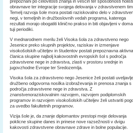
prepoznani po celovitosti znanja in veščin ter sposobnosti holist
obravnave ter integracije svojega delovanja v zdravstvenem tim
Temelj razvoja šole mora postati raziskovalno delo v zdravstven
negi, v temeljnih in družboslovnih vedah programa, katerega
rezultati morajo obogatiti klinično prakso in biti objavljeni v doma
tuji periodiki.
V mednarodnem merilu želi Visoka šola za zdravstveno nego
Jesenice preko skupnih projektov, raziskav in izmenjave
visokošolskih učiteljev in študentov postati prepoznavna aktivn
članica skupine najbolj kakovostnih evropskih šol s področja
zdravstvene nege in zdravstva, zlasti v prostoru srednje in
jugovzhodne Evrope ter Sredozemlja.
Visoka šola za zdravstveno nego Jesenice želi postati uveljavlj
družbeno odgovorna nosilka izobraževanja in prenosa znanja s
področja zdravstvene nege in zdravstva. Z
znanstvenoraziskovalnim razvojem, razvojem podiplomskih
programov in razvojem visokošolskih učiteljev želi ustvariti pog
za uvedbo fakultetnih programov.
Vizija šole je, da znanje diplomantov prestopi meje delovanja
poklicne skupine danes in prinese nove razsežnosti v dvigu
kakovosti zdravstvene obravnave zdrave in bolne populacije.