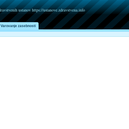
dravstvenih ustanov https://ustanove.zdravstvena.info
Varovanje zasebnosti