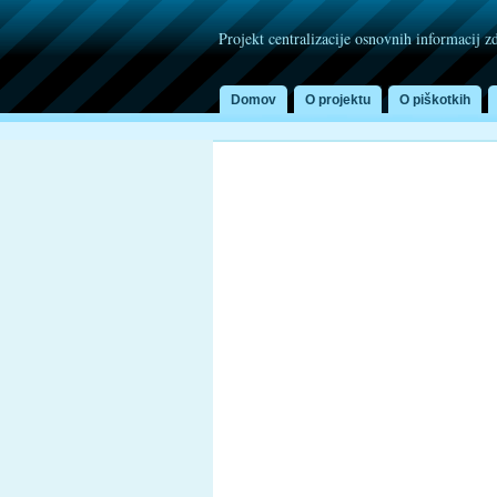
Projekt centralizacije osnovnih informacij z
Domov
O projektu
O piškotkih