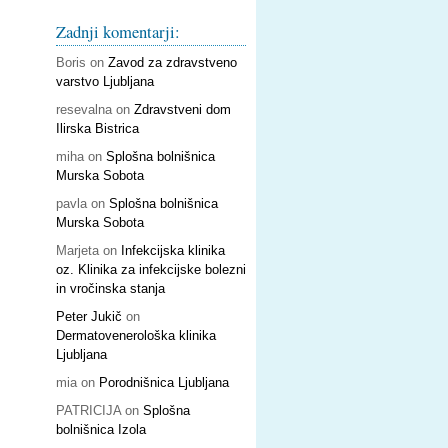
Zadnji komentarji:
Boris
on
Zavod za zdravstveno
varstvo Ljubljana
resevalna
on
Zdravstveni dom
Ilirska Bistrica
miha
on
Splošna bolnišnica
Murska Sobota
pavla
on
Splošna bolnišnica
Murska Sobota
Marjeta
on
Infekcijska klinika
oz. Klinika za infekcijske bolezni
in vročinska stanja
Peter Jukič
on
Dermatovenerološka klinika
Ljubljana
mia
on
Porodnišnica Ljubljana
PATRICIJA
on
Splošna
bolnišnica Izola