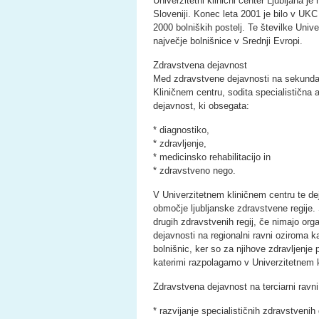
Univerzitetni klinični center Ljubljana j
Sloveniji. Konec leta 2001 je bilo v UK
2000 bolniških postelj. Te številke Unive
največje bolnišnice v Srednji Evropi.
Zdravstvena dejavnost
Med zdravstvene dejavnosti na sekundarn
Kliničnem centru, sodita specialistična
dejavnost, ki obsegata:
* diagnostiko,
* zdravljenje,
* medicinsko rehabilitacijo in
* zdravstveno nego.
V Univerzitetnem kliničnem centru te d
območje ljubljanske zdravstvene regije.
drugih zdravstvenih regij, če nimajo or
dejavnosti na regionalni ravni oziroma k
bolnišnic, ker so za njihove zdravljenje
katerimi razpolagamo v Univerzitetnem 
Zdravstvena dejavnost na terciarni ravn
* razvijanje specialističnih zdravstvenih