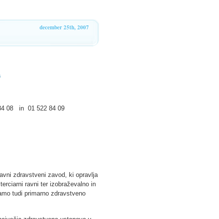
december 25th, 2007
a
2 84 08 in 01 522 84 09
 javni zdravstveni zavod, ki opravlja
erciarni ravni ter izobraževalno in
amo tudi primarno zdravstveno