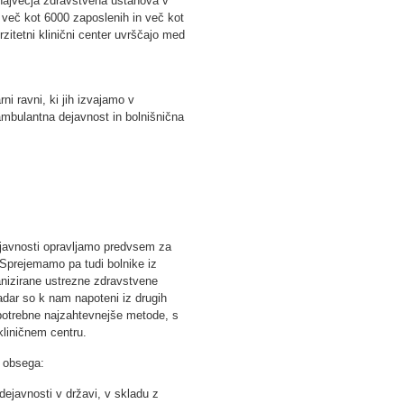
e največja zdravstvena ustanova v
C več kot 6000 zaposlenih in več kot
rzitetni klinični center uvrščajo med
i ravni, ki jih izvajamo v
 ambulantna dejavnost in bolnišnična
ejavnosti opravljamo predvsem za
 Sprejemamo pa tudi bolnike iz
ganizirane ustrezne zdravstvene
adar so k nam napoteni iz drugih
 potrebne najzahtevnejše metode, s
kliničnem centru.
i obsega:
 dejavnosti v državi, v skladu z