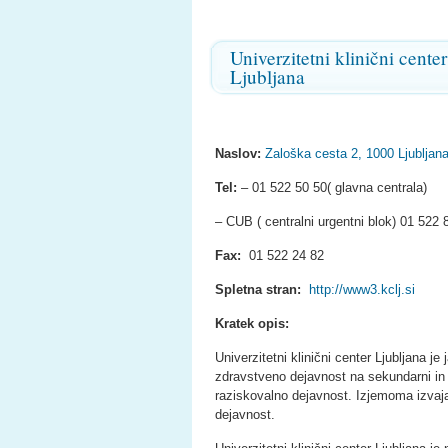
Univerzitetni klinični center
Ljubljana
Naslov:
Zaloška cesta 2, 1000 Ljubljan
Tel:
– 01 522 50 50( glavna centrala)
– CUB ( centralni urgentni blok) 01 52
Fax:
01 522 24 82
Spletna stran:
http://www3.kclj.si
Kratek opis:
Univerzitetni klinični center Ljubljana je
zdravstveno dejavnost na sekundarni in t
raziskovalno dejavnost. Izjemoma izvaj
dejavnost.