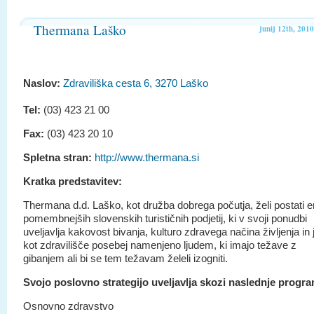
Thermana Laško
junij 12th, 2010
Naslov:
Zdraviliška cesta 6, 3270 Laško
Tel:
(03) 423 21 00
Fax:
(03) 423 20 10
Spletna stran:
http://www.thermana.si
Kratka predstavitev:
Thermana d.d. Laško, kot družba dobrega počutja, želi postati 
pomembnejših slovenskih turističnih podjetij, ki v svoji ponudbi
uveljavlja kakovost bivanja, kulturo zdravega načina življenja in 
kot zdravilišče posebej namenjeno ljudem, ki imajo težave z
gibanjem ali bi se tem težavam želeli izogniti.
Svojo poslovno strategijo uveljavlja skozi naslednje progr
Osnovno zdravstvo