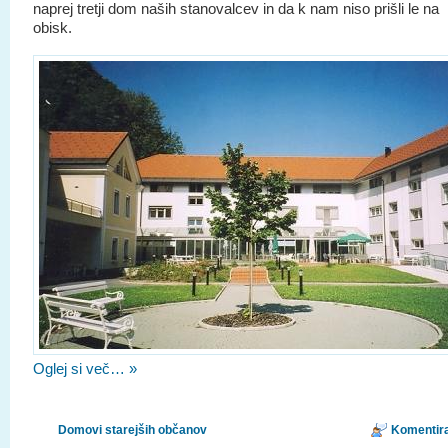
naprej tretji dom naših stanovalcev in da k nam niso prišli le na
obisk.
Oglej si več… »
Domovi starejših občanov
Komentira