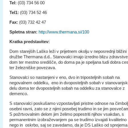
Tel:
(03) 734 56 00
Tel1:
(03) 734 52 46
Fax:
(03) 732 42 47
Spletna stran:
http://www.thermana.si/100
Kratka predstavitev:
Dom starejših Laško leži v prijetnem okolju v neposrednji bližini
družbe Thermana d.d.. Stanovalci imajo izredno blizu zdravstve
dom ter mestno središče, do doma pa je speljana tudi dobra ce
ter železniške povezava.
Stanovalci so nastanjeni v eno, dvo in triposteljnih sobah na
negovalnem oddelku, eno in dvoposteljnih sobah v stanovanjs
delu doma ter dvoposteljnih sobah na oddelku za stanovalce z
demenco.
S stanovalci poskušamo vzpostavljati pristne odnose na čimbol
osebni ravni, zato se z njimi posebej trudimo in se jim posveča
S požrtvovalnim delom jim želimo popestriti njihov vsakdan, s
permanentnim izobraževanjem pa se trudimo izvajati kvalitetno
nego in oskrbo, saj se zavedamo, da je DS Laško od sprejema