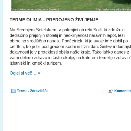
TERME OLIMIA – PREROJENO ŽIVLJENJE
Na Srednjem Sotelskem, v pokrajini ob reki Sotli, ki združuje
dediščino prejšnjih stoletij in neokrnjenost naravnih lepot, leži
obmejno središčno naselje Podčetrtek, ki je svoje ime dobil po
četrtkih, ko je bil pod gradom sodni in tržni dan. Širitev industrij
dejavnosti je v preteklosti obšla naše kraje. Tako lahko danes z
vami delimo zdravo in čisto okolje, na katerem temeljijo zdraviliš
izletniški in kmečki turizem.
Oglej si več… »
Terme / Zdravilišča
Komentira