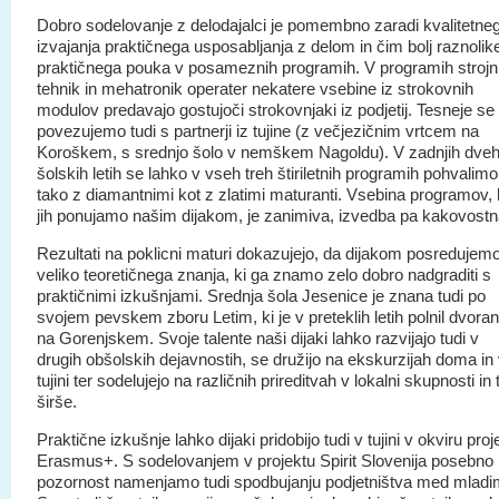
Dobro sodelovanje z delodajalci je pomembno zaradi kvalitetne
izvajanja praktičnega usposabljanja z delom in čim bolj raznolik
praktičnega pouka v posameznih programih. V programih strojn
tehnik in mehatronik operater nekatere vsebine iz strokovnih
modulov predavajo gostujoči strokovnjaki iz podjetij. Tesneje se
povezujemo tudi s partnerji iz tujine (z večjezičnim vrtcem na
Koroškem, s srednjo šolo v nemškem Nagoldu). V zadnjih dve
šolskih letih se lahko v vseh treh štiriletnih programih pohvalimo
tako z diamantnimi kot z zlatimi maturanti. Vsebina programov, 
jih ponujamo našim dijakom, je zanimiva, izvedba pa kakovostn
Rezultati na poklicni maturi dokazujejo, da dijakom posredujem
veliko teoretičnega znanja, ki ga znamo zelo dobro nadgraditi s
praktičnimi izkušnjami. Srednja šola Jesenice je znana tudi po
svojem pevskem zboru Letim, ki je v preteklih letih polnil dvora
na Gorenjskem. Svoje talente naši dijaki lahko razvijajo tudi v
drugih obšolskih dejavnostih, se družijo na ekskurzijah doma in
tujini ter sodelujejo na različnih prireditvah v lokalni skupnosti in 
širše.
Praktične izkušnje lahko dijaki pridobijo tudi v tujini v okviru proj
Erasmus+. S sodelovanjem v projektu Spirit Slovenija posebno
pozornost namenjamo tudi spodbujanju podjetništva med mladi