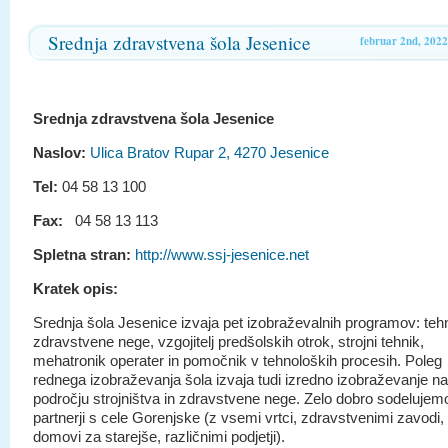
Srednja zdravstvena šola Jesenice
februar 2nd, 2022
Srednja zdravstvena šola Jesenice
Naslov:
Ulica Bratov Rupar 2, 4270 Jesenice
Ulica bratov Rupa
Tel:
04 58 13 100
Fax:
04 58 13 113
Spletna stran:
http://www.ssj-jesenice.net
Kratek opis:
Srednja šola Jesenice izvaja pet izobraževalnih programov: teh
zdravstvene nege, vzgojitelj predšolskih otrok, strojni tehnik,
mehatronik operater in pomočnik v tehnoloških procesih. Poleg
rednega izobraževanja šola izvaja tudi izredno izobraževanje na
področju strojništva in zdravstvene nege. Zelo dobro sodelujem
partnerji s cele Gorenjske (z vsemi vrtci, zdravstvenimi zavodi,
domovi za starejše, različnimi podjetji).