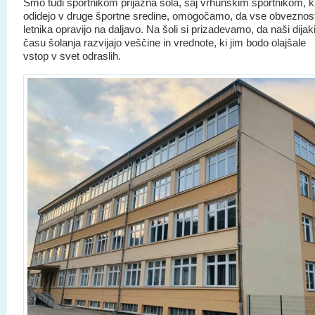
Smo tudi športnikom prijazna šola, saj vrhunskim športnikom, k
odidejo v druge športne sredine, omogočamo, da vse obveznost
letnika opravijo na daljavo. Na šoli si prizadevamo, da naši dijak
času šolanja razvijajo veščine in vrednote, ki jim bodo olajšale
vstop v svet odraslih.