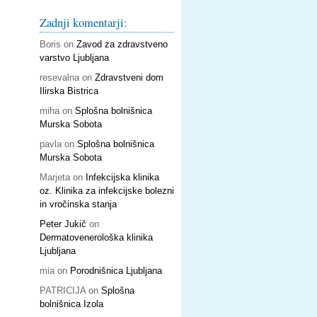
Zadnji komentarji:
Boris
on
Zavod za zdravstveno
varstvo Ljubljana
resevalna
on
Zdravstveni dom
Ilirska Bistrica
miha
on
Splošna bolnišnica
Murska Sobota
pavla
on
Splošna bolnišnica
Murska Sobota
Marjeta
on
Infekcijska klinika
oz. Klinika za infekcijske bolezni
in vročinska stanja
Peter Jukič
on
Dermatovenerološka klinika
Ljubljana
mia
on
Porodnišnica Ljubljana
PATRICIJA
on
Splošna
bolnišnica Izola