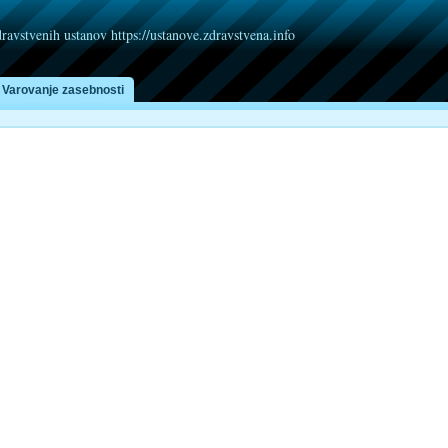
dravstvenih ustanov https://ustanove.zdravstvena.info
Varovanje zasebnosti