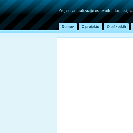
Projekt centralizacije osnovnih informacij z
Domov
O projektu
O piškotkih