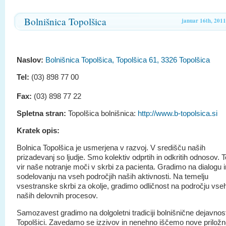
Bolnišnica Topolšica
januar 16th, 2011
Naslov:
Bolnišnica Topolšica, Topolšica 61, 3326 Topolšica
Tel:
(03) 898 77 00
Fax:
(03) 898 77 22
Spletna stran:
Topolšica bolnišnica:
http://www.b-topolsica.si
Kratek opis:
Bolnica Topolšica je usmerjena v razvoj. V središču naših
prizadevanj so ljudje. Smo kolektiv odprtih in odkritih odnosov. T
vir naše notranje moči v skrbi za pacienta. Gradimo na dialogu i
sodelovanju na vseh področjih naših aktivnosti. Na temelju
vsestranske skrbi za okolje, gradimo odličnost na področju vse
naših delovnih procesov.
Samozavest gradimo na dolgoletni tradiciji bolnišnične dejavnost
Topolšici. Zavedamo se izzivov in nenehno iščemo nove priložn