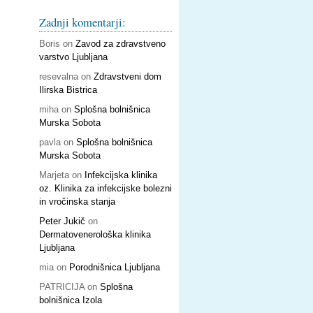
Zadnji komentarji:
Boris
on
Zavod za zdravstveno
varstvo Ljubljana
resevalna
on
Zdravstveni dom
Ilirska Bistrica
miha
on
Splošna bolnišnica
Murska Sobota
pavla
on
Splošna bolnišnica
Murska Sobota
Marjeta
on
Infekcijska klinika
oz. Klinika za infekcijske bolezni
in vročinska stanja
Peter Jukič
on
Dermatovenerološka klinika
Ljubljana
mia
on
Porodnišnica Ljubljana
PATRICIJA
on
Splošna
bolnišnica Izola