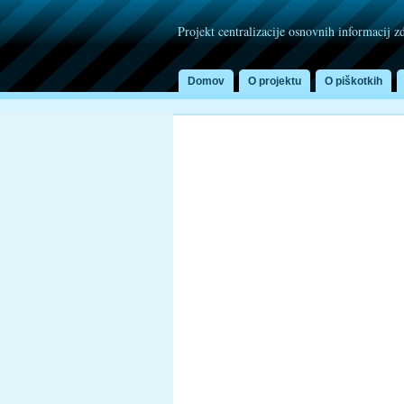
Projekt centralizacije osnovnih informacij z
Domov
O projektu
O piškotkih