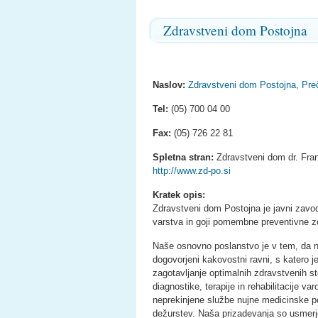
Zdravstveni dom Postojna
Naslov:
Zdravstveni dom Postojna, Preč
Tel:
(05) 700 04 00
Fax:
(05) 726 22 81
Spletna stran:
Zdravstveni dom dr. Fra
http://www.zd-po.si
Kratek opis:
Zdravstveni dom Postojna je javni zavod
varstva in goji pomembne preventivne z
Naše osnovno poslanstvo je v tem, da nu
dogovorjeni kakovostni ravni, s katero 
zagotavljanje optimalnih zdravstvenih st
diagnostike, terapije in rehabilitacije va
neprekinjene službe nujne medicinske po
dežurstev. Naša prizadevanja so usmerj