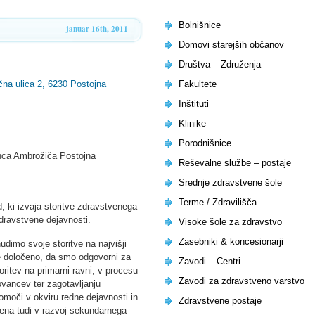
Bolnišnice
januar 16th, 2011
Domovi starejših občanov
Društva – Združenja
na ulica 2, 6230 Postojna
Fakultete
Inštituti
Klinike
Porodnišnice
nca Ambrožiča Postojna
Reševalne službe – postaje
Srednje zdravstvene šole
Terme / Zdravilišča
, ki izvaja storitve zdravstvenega
dravstvene dejavnosti.
Visoke šole za zdravstvo
Zasebniki & koncesionarji
dimo svoje storitve na najvišji
je določeno, da smo odgovorni za
Zavodi – Centri
oritev na primarni ravni, v procesu
Zavodi za zdravstveno varstvo
rovancev ter zagotavljanju
moči v okviru redne dejavnosti in
Zdravstvene postaje
ena tudi v razvoj sekundarnega