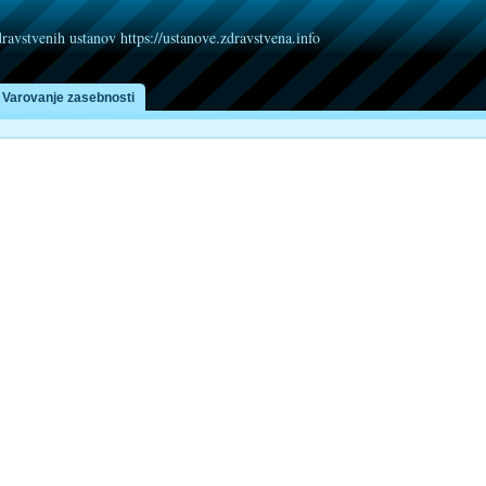
dravstvenih ustanov https://ustanove.zdravstvena.info
Varovanje zasebnosti