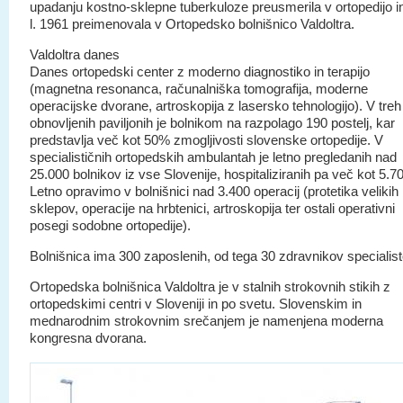
upadanju kostno-sklepne tuberkuloze preusmerila v ortopedijo i
l. 1961 preimenovala v Ortopedsko bolnišnico Valdoltra.
Valdoltra danes
Danes ortopedski center z moderno diagnostiko in terapijo
(magnetna resonanca, računalniška tomografija, moderne
operacijske dvorane, artroskopija z lasersko tehnologijo). V treh
obnovljenih paviljonih je bolnikom na razpolago 190 postelj, kar
predstavlja več kot 50% zmogljivosti slovenske ortopedije. V
specialističnih ortopedskih ambulantah je letno pregledanih nad
25.000 bolnikov iz vse Slovenije, hospitaliziranih pa več kot 5.7
Letno opravimo v bolnišnici nad 3.400 operacij (protetika velikih
sklepov, operacije na hrbtenici, artroskopija ter ostali operativni
posegi sodobne ortopedije).
Bolnišnica ima 300 zaposlenih, od tega 30 zdravnikov specialist
Ortopedska bolnišnica Valdoltra je v stalnih strokovnih stikih z
ortopedskimi centri v Sloveniji in po svetu. Slovenskim in
mednarodnim strokovnim srečanjem je namenjena moderna
kongresna dvorana.