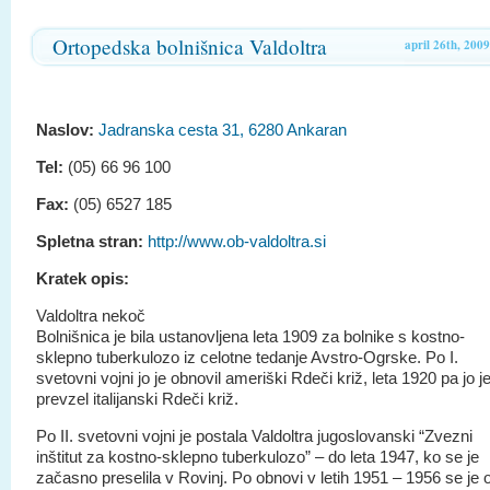
Ortopedska bolnišnica Valdoltra
april 26th, 2009
Naslov:
Jadranska cesta 31, 6280 Ankaran
Tel:
(05) 66 96 100
Fax:
(05) 6527 185
Spletna stran:
http://www.ob-valdoltra.si
Kratek opis:
Valdoltra nekoč
Bolnišnica je bila ustanovljena leta 1909 za bolnike s kostno-
sklepno tuberkulozo iz celotne tedanje Avstro-Ogrske. Po I.
svetovni vojni jo je obnovil ameriški Rdeči križ, leta 1920 pa jo j
prevzel italijanski Rdeči križ.
Po II. svetovni vojni je postala Valdoltra jugoslovanski “Zvezni
inštitut za kostno-sklepno tuberkulozo” – do leta 1947, ko se je
začasno preselila v Rovinj. Po obnovi v letih 1951 – 1956 se je 