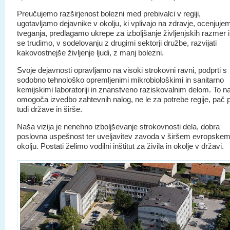
Preučujemo razširjenost bolezni med prebivalci v regiji,
ugotavljamo dejavnike v okolju, ki vplivajo na zdravje, ocenjuje
tveganja, predlagamo ukrepe za izboljšanje življenjskih razmer 
se trudimo, v sodelovanju z drugimi sektorji družbe, razvijati
kakovostnejše življenje ljudi, z manj bolezni.
Svoje dejavnosti opravljamo na visoki strokovni ravni, podprti s
sodobno tehnološko opremljenimi mikrobiološkimi in sanitarno
kemijskimi laboratoriji in znanstveno raziskovalnim delom. To 
omogoča izvedbo zahtevnih nalog, ne le za potrebe regije, pač 
tudi države in širše.
Naša vizija je nenehno izboljševanje strokovnosti dela, dobra
poslovna uspešnost ter uveljavitev zavoda v širšem evropske
okolju. Postati želimo vodilni inštitut za živila in okolje v državi.