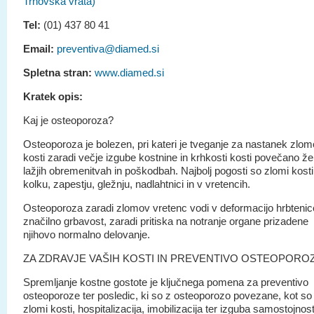
Trnovska vrata)
Tel:
(01) 437 80 41
Email:
preventiva@diamed.si
Spletna stran:
www.diamed.si
Kratek opis:
Kaj je osteoporoza?
Osteoporoza je bolezen, pri kateri je tveganje za nastanek zlo
kosti zaradi večje izgube kostnine in krhkosti kosti povečano že 
lažjih obremenitvah in poškodbah. Najbolj pogosti so zlomi kosti
kolku, zapestju, gležnju, nadlahtnici in v vretencih.
Osteoporoza zaradi zlomov vretenc vodi v deformacijo hrbtenic
značilno grbavost, zaradi pritiska na notranje organe prizadene
njihovo normalno delovanje.
ZA ZDRAVJE VAŠIH KOSTI IN PREVENTIVO OSTEOPORO
Spremljanje kostne gostote je ključnega pomena za preventivo
osteoporoze ter posledic, ki so z osteoporozo povezane, kot so
zlomi kosti, hospitalizacija, imobilizacija ter izguba samostojnosti