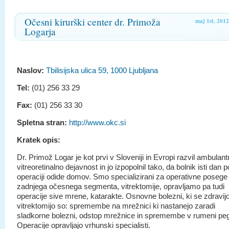
Očesni kirurški center dr. Primoža
maj 1st, 2012
Logarja
Naslov:
Tbilisijska ulica 59, 1000 Ljubljana
Tel:
(01) 256 33 29
Fax:
(01) 256 33 30
Spletna stran:
http://www.okc.si
Kratek opis:
Dr. Primož Logar je kot prvi v Sloveniji in Evropi razvil ambulan
vitreoretinalno dejavnost in jo izpopolnil tako, da bolnik isti dan p
operaciji odide domov. Smo specializirani za operativne posege
zadnjega očesnega segmenta, vitrektomije, opravljamo pa tudi
operacije sive mrene, katarakte. Osnovne bolezni, ki se zdravij
vitrektomijo so: spremembe na mrežnici ki nastanejo zaradi
sladkorne bolezni, odstop mrežnice in spremembe v rumeni peg
Operacije opravljajo vrhunski specialisti.