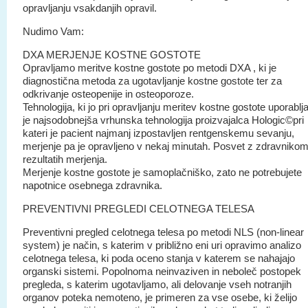
opravljanju vsakdanjih opravil.
Nudimo Vam:
DXA MERJENJE KOSTNE GOSTOTE
Opravljamo meritve kostne gostote po metodi DXA , ki je
diagnostična metoda za ugotavljanje kostne gostote ter za
odkrivanje osteopenije in osteoporoze.
Tehnologija, ki jo pri opravljanju meritev kostne gostote uporabl
je najsodobnejša vrhunska tehnologija proizvajalca Hologic©pri
kateri je pacient najmanj izpostavljen rentgenskemu sevanju,
merjenje pa je opravljeno v nekaj minutah. Posvet z zdravnikom
rezultatih merjenja.
Merjenje kostne gostote je samoplačniško, zato ne potrebujete
napotnice osebnega zdravnika.
PREVENTIVNI PREGLEDI CELOTNEGA TELESA
Preventivni pregled celotnega telesa po metodi NLS (non-linear
system) je način, s katerim v približno eni uri opravimo analizo
celotnega telesa, ki poda oceno stanja v katerem se nahajajo
organski sistemi. Popolnoma neinvaziven in neboleč postopek
pregleda, s katerim ugotavljamo, ali delovanje vseh notranjih
organov poteka nemoteno, je primeren za vse osebe, ki želijo