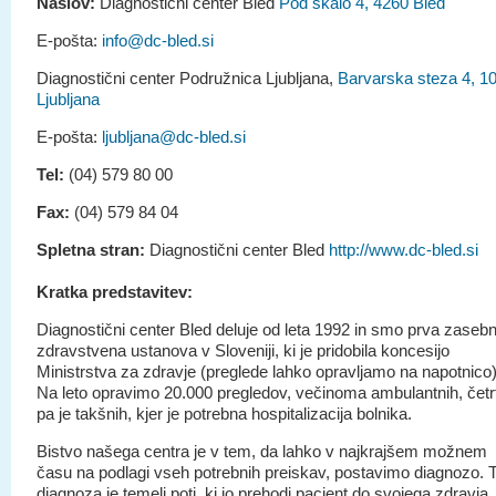
Naslov:
Diagnostični center Bled
Pod skalo 4, 4260 Bled
E-pošta:
info@dc-bled.si
Diagnostični center Podružnica Ljubljana,
Barvarska steza 4, 1
Ljubljana
E-pošta:
ljubljana@dc-bled.si
Tel:
(04) 579 80 00
Fax:
(04) 579 84 04
Spletna stran:
Diagnostični center Bled
http://www.dc-bled.si
Kratka predstavitev:
Diagnostični center Bled deluje od leta 1992 in smo prva zaseb
zdravstvena ustanova v Sloveniji, ki je pridobila koncesijo
Ministrstva za zdravje (preglede lahko opravljamo na napotnico)
Na leto opravimo 20.000 pregledov, večinoma ambulantnih, četr
pa je takšnih, kjer je potrebna hospitalizacija bolnika.
Bistvo našega centra je v tem, da lahko v najkrajšem možnem
času na podlagi vseh potrebnih preiskav, postavimo diagnozo. 
diagnoza je temelj poti, ki jo prehodi pacient do svojega zdravja