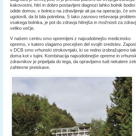
kakovostni, hitri in dobro postavljeni diagnozi lahko bolnik bodisi
odide domov, v bolnico na zdravljenje ali pa na operacijo, če sm
ugotovili, da bi bila potrebna. S tako zasnovo reševanja proble
vsakega bolnika, je pot do zdravja hitrejša in možnosti za zdrav
veliko večje.
V našem centru smo opremljeni z najsodobnejšo medicinsko
opremo, v katero vlagamo precejšen del svojih sredstev. Zaposl
v DCB smo vrhunski strokovnjaki, ki se redno izobražujemo ta
doma kot v tujini. Kombinacija najsodobnejše opreme in vrhuns
zdravnikov je pripeljala do tega, da opravljamo tudi nekatere zel
zahtevne preiskave.