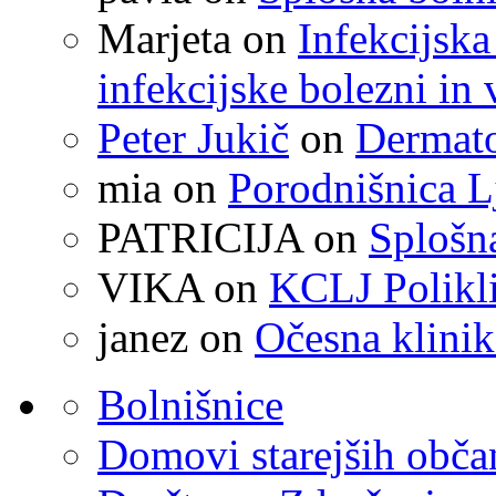
Marjeta
on
Infekcijska
infekcijske bolezni in 
Peter Jukič
on
Dermato
mia
on
Porodnišnica L
PATRICIJA
on
Splošna
VIKA
on
KCLJ Polikli
janez
on
Očesna klinik
Bolnišnice
Domovi starejših obč