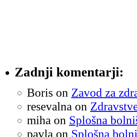
Zadnji komentarji:
Boris
on
Zavod za zdr
resevalna
on
Zdravstve
miha
on
Splošna boln
pavla
on
Splošna boln