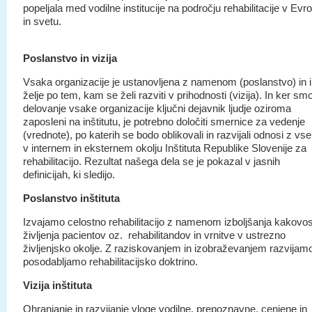
popeljala med vodilne institucije na področju rehabilitacije v Evro
in svetu.
Poslanstvo in vizija
Vsaka organizacije je ustanovljena z namenom (poslanstvo) in 
želje po tem, kam se želi razviti v prihodnosti (vizija). In ker sm
delovanje vsake organizacije ključni dejavnik ljudje oziroma
zaposleni na inštitutu, je potrebno določiti smernice za vedenje
(vrednote), po katerih se bodo oblikovali in razvijali odnosi z vs
v internem in eksternem okolju Inštituta Republike Slovenije za
rehabilitacijo. Rezultat našega dela se je pokazal v jasnih
definicijah, ki sledijo.
Poslanstvo inštituta
Izvajamo celostno rehabilitacijo z namenom izboljšanja kakovos
življenja pacientov oz. rehabilitandov in vrnitve v ustrezno
življenjsko okolje. Z raziskovanjem in izobraževanjem razvijamo
posodabljamo rehabilitacijsko doktrino.
Vizija inštituta
Ohranjanje in razvijanje vloge vodilne, prepoznavne, cenjene in