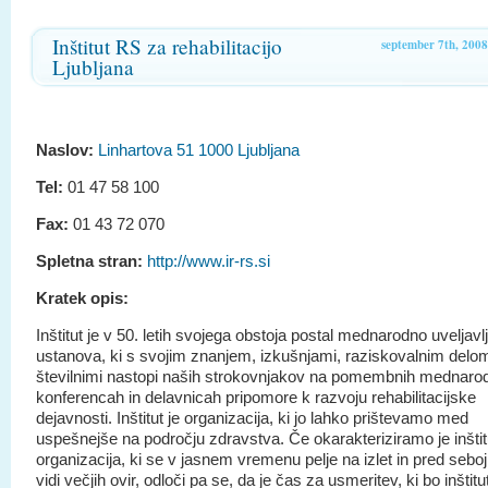
Inštitut RS za rehabilitacijo
september 7th, 2008
Ljubljana
Naslov:
Linhartova 51 1000 Ljubljana
Tel:
01 47 58 100
Fax:
01 43 72 070
Spletna stran:
http://www.ir-rs.si
Kratek opis:
Inštitut je v 50. letih svojega obstoja postal mednarodno uveljavl
ustanova, ki s svojim znanjem, izkušnjami, raziskovalnim delom
številnimi nastopi naših strokovnjakov na pomembnih mednaro
konferencah in delavnicah pripomore k razvoju rehabilitacijske
dejavnosti. Inštitut je organizacija, ki jo lahko prištevamo med
uspešnejše na področju zdravstva. Če okarakteriziramo je inštit
organizacija, ki se v jasnem vremenu pelje na izlet in pred seboj
vidi večjih ovir, odloči pa se, da je čas za usmeritev, ki bo inštitu