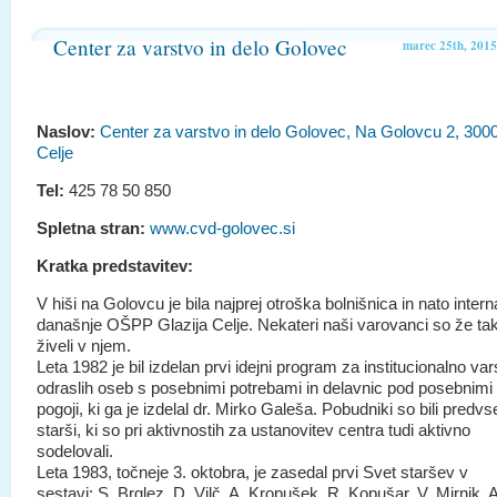
Center za varstvo in delo Golovec
marec 25th, 2015
Naslov:
Center za varstvo in delo Golovec, Na Golovcu 2, 300
Celje
Tel:
425 78 50 850
Spletna stran:
www.cvd-golovec.si
Kratka predstavitev:
V hiši na Golovcu je bila najprej otroška bolnišnica in nato intern
današnje OŠPP Glazija Celje. Nekateri naši varovanci so že tak
živeli v njem.
Leta 1982 je bil izdelan prvi idejni program za institucionalno va
odraslih oseb s posebnimi potrebami in delavnic pod posebnimi
pogoji, ki ga je izdelal dr. Mirko Galeša. Pobudniki so bili predv
starši, ki so pri aktivnostih za ustanovitev centra tudi aktivno
sodelovali.
Leta 1983, točneje 3. oktobra, je zasedal prvi Svet staršev v
sestavi: S. Brglez, D. Vilč, A. Kropušek, R. Kopušar, V. Mirnik, A