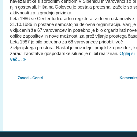
navezal stike s sorodnim centrom v Šibeniku in varovanci so pr
njih gostovali. Hiša na Golovcu je postala pretesna, začele so s
aktivnosti za izgradnjo prizidka.
Leta 1986 se Center tudi uradno registrira, z dnem ustanovitve
31.10.1986 in postane samostojna delovna organizacija. Vanj je 
vključenih že 67 varovancev in potrebno je bilo organizirati nove
oblike zaposlitev in nove možnosti za preživljanje prostega časa
Leta 1987 je bilo potrebno za 68 varovancev pridobiti več
življenjskega prostora. Nastal je nov idejni projekt za prizidek, k
zaradi zaostritve gospodarske situacije ni bil realiziran.
Oglej si
več… »
Zavodi - Centri
Komentira