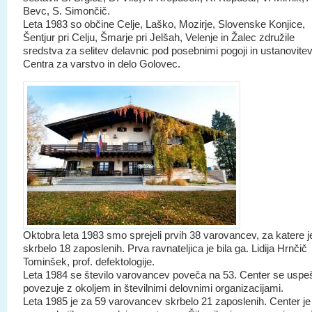
Bevc, S. Simončič.
Leta 1983 so občine Celje, Laško, Mozirje, Slovenske Konjice,
Šentjur pri Celju, Šmarje pri Jelšah, Velenje in Žalec združile
sredstva za selitev delavnic pod posebnimi pogoji in ustanovite
Centra za varstvo in delo Golovec.
Oktobra leta 1983 smo sprejeli prvih 38 varovancev, za katere j
skrbelo 18 zaposlenih. Prva ravnateljica je bila ga. Lidija Hrnčič
Tominšek, prof. defektologije.
Leta 1984 se število varovancev poveča na 53. Center se uspe
povezuje z okoljem in številnimi delovnimi organizacijami.
Leta 1985 je za 59 varovancev skrbelo 21 zaposlenih. Center je