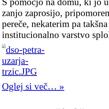
S pomočjo na domu, ki jo 
zanjo zaprosijo, pripomore
pereče, nekaterim pa takšn
institucionalno varstvo splo
Oglej si več… »