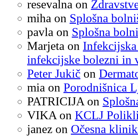
resevalna
on
Zdravstve
miha
on
Splošna boln
pavla
on
Splošna boln
Marjeta
on
Infekcijska
infekcijske bolezni in 
Peter Jukič
on
Dermato
mia
on
Porodnišnica L
PATRICIJA
on
Splošna
VIKA
on
KCLJ Polikli
janez
on
Očesna klinik