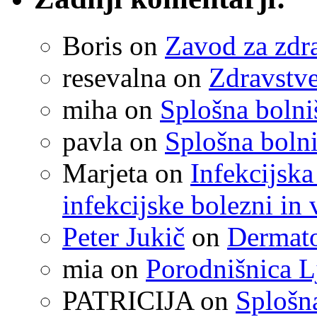
Boris
on
Zavod za zdr
resevalna
on
Zdravstve
miha
on
Splošna boln
pavla
on
Splošna boln
Marjeta
on
Infekcijska
infekcijske bolezni in 
Peter Jukič
on
Dermato
mia
on
Porodnišnica L
PATRICIJA
on
Splošna