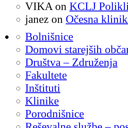
VIKA
on
KCLJ Polikli
janez
on
Očesna klinik
Bolnišnice
Domovi starejših obč
Društva – Združenja
Fakultete
Inštituti
Klinike
Porodnišnice
Reševalne službe – pos