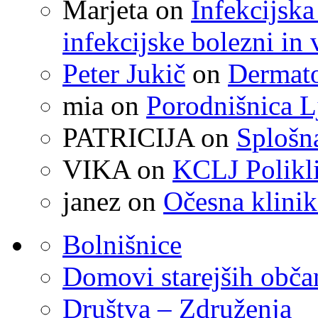
Marjeta
on
Infekcijska
infekcijske bolezni in 
Peter Jukič
on
Dermato
mia
on
Porodnišnica L
PATRICIJA
on
Splošna
VIKA
on
KCLJ Polikli
janez
on
Očesna klinik
Bolnišnice
Domovi starejših obč
Društva – Združenja