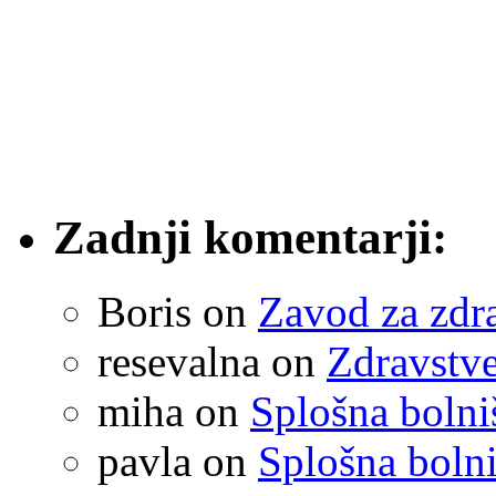
Zadnji komentarji:
Boris
on
Zavod za zdr
resevalna
on
Zdravstve
miha
on
Splošna boln
pavla
on
Splošna boln