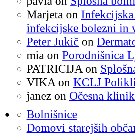
pavla
on
Splošna boln
Marjeta
on
Infekcijska
infekcijske bolezni in 
Peter Jukič
on
Dermato
mia
on
Porodnišnica L
PATRICIJA
on
Splošna
VIKA
on
KCLJ Polikli
janez
on
Očesna klinik
Bolnišnice
Domovi starejših obč