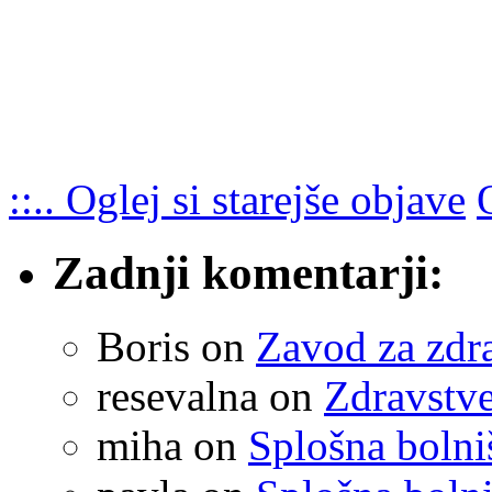
::.. Oglej si starejše objave
Zadnji komentarji:
Boris
on
Zavod za zdr
resevalna
on
Zdravstve
miha
on
Splošna boln