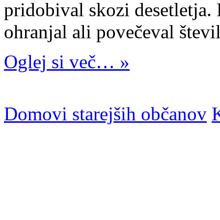
pridobival skozi desetletja.
ohranjal ali povečeval števi
Oglej si več… »
Domovi starejših občanov
K