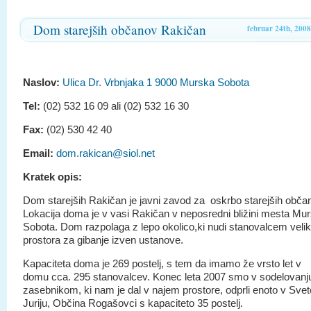
Dom starejših občanov Rakičan
februar 24th, 2008
Naslov:
Ulica Dr. Vrbnjaka 1 9000 Murska Sobota
Tel:
(02) 532 16 09 ali (02) 532 16 30
Fax:
(02) 530 42 40
Email:
dom.rakican@siol.net
Kratek opis:
Dom starejših Rakičan je javni zavod za oskrbo starejših obča
Lokacija doma je v vasi Rakičan v neposredni bližini mesta Mu
Sobota. Dom razpolaga z lepo okolico,ki nudi stanovalcem veli
prostora za gibanje izven ustanove.
Kapaciteta doma je 269 postelj, s tem da imamo že vrsto let v
domu cca. 295 stanovalcev. Konec leta 2007 smo v sodelovanj
zasebnikom, ki nam je dal v najem prostore, odprli enoto v Sve
Juriju, Občina Rogašovci s kapaciteto 35 postelj.