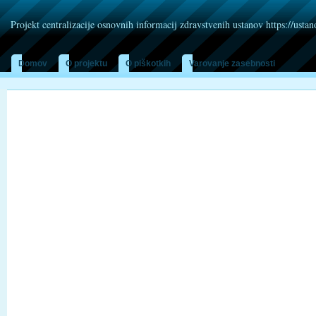
Projekt centralizacije osnovnih informacij zdravstvenih ustanov https://usta
Domov
O projektu
O piškotkih
Varovanje zasebnosti