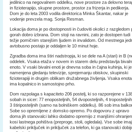
jedilnico na negovalnem oddelku, nove prostore za delovno tera
in fizioterapijo, skupne prostore, prostor za frizerja in pedikerja.
Dom je do leta 2003 vodila direktorica Minka Škantar, nakar je
vodenje prevzela mag. Sonja Resman.
Lokacija doma je po dostopnosti in čudoviti okolici z razgledom
gorah dobro izbrana. Dom stoji na ravnini, zato je dostopen tudi
težje pomičnim starejšim ljudem in invalidom. Od mestnega jed
avtobusno postajo je oddaljen le 10 minut hoje.
Zgradba doma ima štiri nadstropja, ki se dele na A (stari) in B (n
oddelek. Vsaka etaža v novem in starem delu predstavlja bival
enoto. V vsaki bivalni enoti je dnevna soba in čajna kuhinja, ki je
namenjena gledanju televizije, sprejemanju obiskov, skupinski
fizioterapiji in drugim oblikam družabnega življenja. Vsaka enota
ima kopalnico in samostojno prho.
Dom razpolaga s kapaciteto 206 postelj, ki so razporejene v 13
sobah in sicer: 77 enoposteljnih, 54 dvoposteljnih, 4 troposteljnih
3 štiriposteljnih (samo na bolniškem oddelku). 86 sob ima balko
Sobe so opremljene z domsko opremo. Po dogovoru z upravo
doma jih stanovalci lahko dodatno opremijo z manjšimi ohranjen
kosi lastnega pohištva (preproge, stoli, ogledala). Vse sobe ima
kabelski priključek in priključek za telefon, ki ga stanovalci dobij