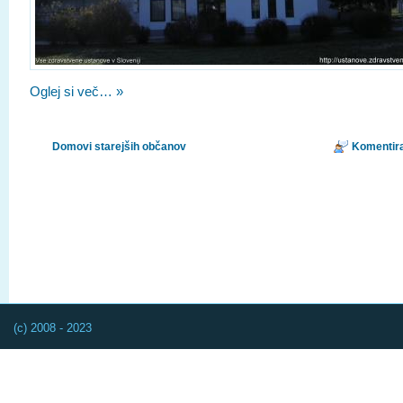
Oglej si več… »
Domovi starejših občanov
Komentira
(c) 2008 - 2023