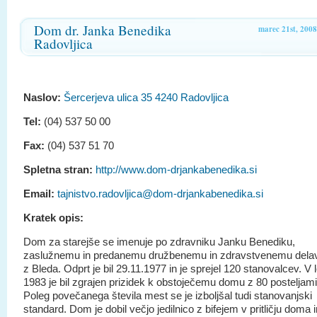
Dom dr. Janka Benedika
marec 21st, 2008
Radovljica
Naslov:
Šercerjeva ulica 35 4240 Radovljica
Tel:
(04) 537 50 00
Fax:
(04) 537 51 70
Spletna stran:
http://www.dom-drjankabenedika.si
Email:
tajnistvo.radovljica@dom-drjankabenedika.si
Kratek opis:
Dom za starejše se imenuje po zdravniku Janku Benediku,
zaslužnemu in predanemu družbenemu in zdravstvenemu dela
z Bleda. Odprt je bil 29.11.1977 in je sprejel 120 stanovalcev. V 
1983 je bil zgrajen prizidek k obstoječemu domu z 80 posteljami
Poleg povečanega števila mest se je izboljšal tudi stanovanjski
standard. Dom je dobil večjo jedilnico z bifejem v pritličju doma i