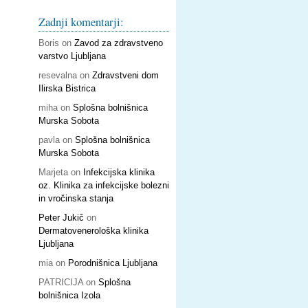
Zadnji komentarji:
Boris
on
Zavod za zdravstveno
varstvo Ljubljana
resevalna
on
Zdravstveni dom
Ilirska Bistrica
miha
on
Splošna bolnišnica
Murska Sobota
pavla
on
Splošna bolnišnica
Murska Sobota
Marjeta
on
Infekcijska klinika
oz. Klinika za infekcijske bolezni
in vročinska stanja
Peter Jukič
on
Dermatovenerološka klinika
Ljubljana
mia
on
Porodnišnica Ljubljana
PATRICIJA
on
Splošna
bolnišnica Izola