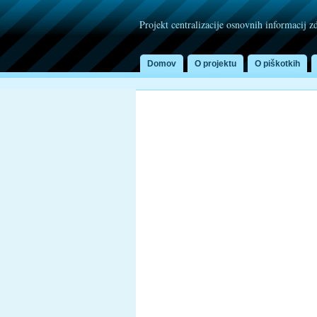
Projekt centralizacije osnovnih informacij z
Domov
O projektu
O piškotkih