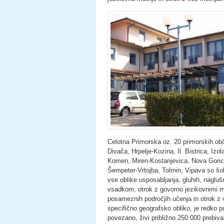
Celotna Primorska oz. 20 primorskih ob
Divača, Hrpelje-Kozina, Il. Bistrica, Izo
Komen, Miren-Kostanjevica, Nova Gorica
Šempeter-Vrtojba, Tolmin, Vipava so šol
vse oblike usposabljanja, gluhih, nagluš
vsadkom, otrok z govorno jezikovnimi mo
posameznih področjih učenja in otrok z 
specifično geografsko obliko, je redko 
povezano, živi približno 250.000 prebiv