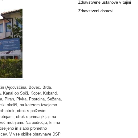
Zdravstvene ustanove v tujini
Zdravstveni domovi
čin (Ajdovščina, Bovec, Brda,
la, Kanal ob Soči, Koper, Kobarid,
, Piran, Pivka, Postojna, Sežana,
ski okoliš, na katerem izvajamo
nih otrok, otrok s polževim
tnjami, otrok s primanjkljaji na
več motnjami. Na področju, ki ima
poseljeno in slabo prometno
alcev. V vse oblike obravnave DSP