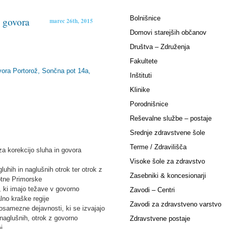
Bolnišnice
n govora
marec 26th, 2015
Domovi starejših občanov
Društva – Združenja
Fakultete
vora Portorož, Sončna pot 14a,
Inštituti
Klinike
Porodnišnice
Reševalne službe – postaje
Srednje zdravstvene šole
Terme / Zdravilišča
za korekcijo sluha in govora
Visoke šole za zdravstvo
luhih in naglušnih otrok ter otrok z
Zasebniki & koncesionarji
otne Primorske
i, ki imajo težave v govorno
Zavodi – Centri
lno kraške regije
Zavodi za zdravstveno varstvo
 posamezne dejavnosti, ki se izvajajo
 naglušnih, otrok z govorno
Zdravstvene postaje
i.