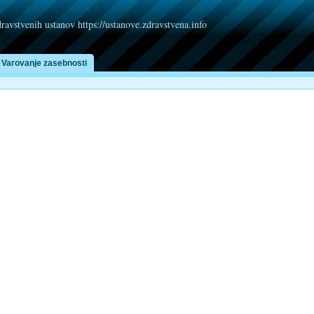
dravstvenih ustanov https://ustanove.zdravstvena.info
Varovanje zasebnosti