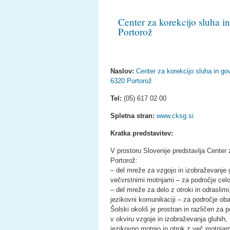
Center za korekcijo sluha i
Portorož
Naslov:
Center za korekcijo sluha in go
6320 Portorož
Tel:
(05) 617 02 00
Spletna stran:
www.cksg.si
Kratka predstavitev:
V prostoru Slovenije predstavlja Center 
Portorož:
– del mreže za vzgojo in izobraževanje g
večvrstnimi motnjami – za področje cel
– del mreže za delo z otroki in odraslim
jezikovni komunikaciji – za področje oba
Šolski okoliš je prostran in različen za
v okviru vzgoje in izobraževanja gluhih,
jezikovno motnjo in otrok z več motnjam