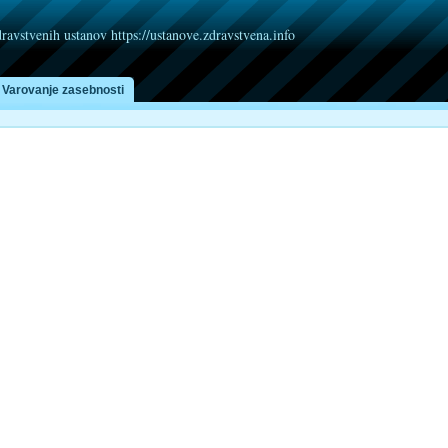
dravstvenih ustanov https://ustanove.zdravstvena.info
Varovanje zasebnosti