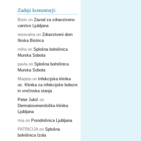
Zadnji komentarji:
Boris
on
Zavod za zdravstveno
varstvo Ljubljana
resevalna
on
Zdravstveni dom
Ilirska Bistrica
miha
on
Splošna bolnišnica
Murska Sobota
pavla
on
Splošna bolnišnica
Murska Sobota
Marjeta
on
Infekcijska klinika
oz. Klinika za infekcijske bolezni
in vročinska stanja
Peter Jukič
on
Dermatovenerološka klinika
Ljubljana
mia
on
Porodnišnica Ljubljana
PATRICIJA
on
Splošna
bolnišnica Izola