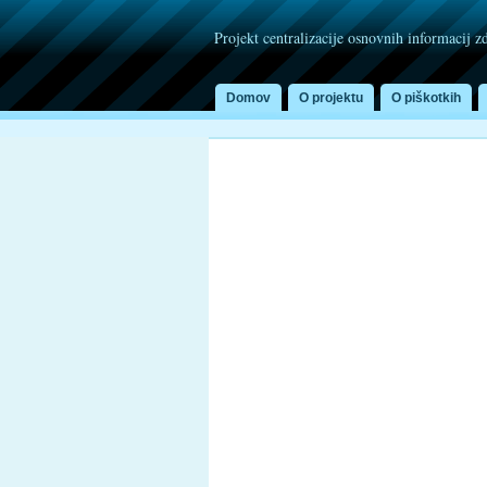
Projekt centralizacije osnovnih informacij z
Domov
O projektu
O piškotkih