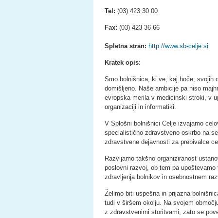
Tel:
(03) 423 30 00
Fax:
(03) 423 36 66
Spletna stran:
http://www.sb-celje.si
Kratek opis:
Smo bolnišnica, ki ve, kaj hoče; svojih c
domišljeno. Naše ambicije pa niso majh
evropska merila v medicinski stroki, v up
organizaciji in informatiki.
V Splošni bolnišnici Celje izvajamo celo
specialistično zdravstveno oskrbo na se
zdravstvene dejavnosti za prebivalce celj
Razvijamo takšno organiziranost ustano
poslovni razvoj, ob tem pa upoštevamo 
zdravljenja bolnikov in osebnostnem raz
Želimo biti uspešna in prijazna bolnišni
tudi v širšem okolju. Na svojem območju
z zdravstvenimi storitvami, zato se pov