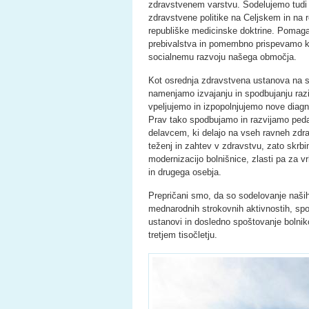
zdravstvenem varstvu. Sodelujemo tudi p
zdravstvene politike na Celjskem in na re
republiške medicinske doktrine. Pomaga
prebivalstva in pomembno prispevamo 
socialnemu razvoju našega območja.
Kot osrednja zdravstvena ustanova na
namenjamo izvajanju in spodbujanju raz
vpeljujemo in izpopolnjujemo nove diagn
Prav tako spodbujamo in razvijamo ped
delavcem, ki delajo na vseh ravneh zd
teženj in zahtev v zdravstvu, zato skr
modernizacijo bolnišnice, zlasti pa za 
in drugega osebja.
Prepričani smo, da so sodelovanje naši
mednarodnih strokovnih aktivnostih, spo
ustanovi in dosledno spoštovanje bolnik
tretjem tisočletju.