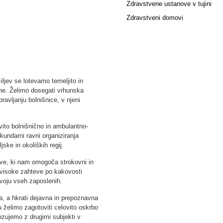
Zdravstvene ustanove v tujini
Zdravstveni domovi
iljev se lotevamo temeljito in
ne. Želimo dosegati vrhunska
ravljanju bolnišnice, v njeni
vito bolnišnično in ambulantno-
kundarni ravni organiziranja
ske in okoliških regij.
ve, ki nam omogoča strokovni in
visoke zahteve po kakovosti
voju vseh zaposlenih.
ca, a hkrati dejavna in prepoznavna
 želimo zagotoviti celovito oskrbo
ezujemo z drugimi subjekti v