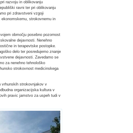
ri razvoju in oblikovanju
publiški ravni ter pri oblikovanju
mo pri zdravstveni vzgoji
k ekonomskemu, strokovnemu in
 svojem območju posebno pozornost
iskovalne dejavnosti. Nenehno
ostične in terapevtske postopke.
agoško delo ter posredujemo znanje
ravstvene dejavnosti. Zavedamo se
bimo za nenehno tehnološko
vrhunsko strokovnost medicinskega
h vrhunskih strokovnjakov v
dbudna organizacijska kultura v
ovih pravic jamstvo za uspeh tudi v