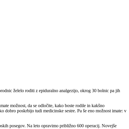
dnic želelo roditi z epiduralno analgezijo, okrog 30 bolnic pa jih
 imate možnost, da se odločite, kako boste rodile in kakšno
tako dobro poskrbijo tudi medicinske sestre. Pa še eno možnost imate: v
opskih posegov. Na leto opravimo približno 600 operacij. Novejše