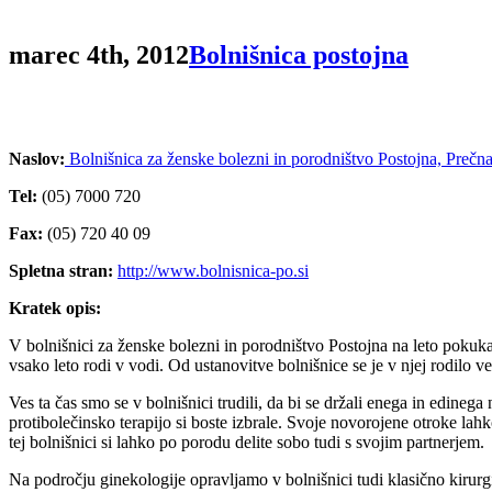
marec 4th, 2012
Bolnišnica postojna
Naslov:
Bolnišnica za ženske bolezni in porodništvo Postojna, Prečna
Tel:
(05) 7000 720
Fax:
(05) 720 40 09
Spletna stran:
http://www.bolnisnica-po.si
Kratek opis:
V bolnišnici za ženske bolezni in porodništvo Postojna na leto pokuka
vsako leto rodi v vodi. Od ustanovitve bolnišnice se je v njej rodilo v
Ves ta čas smo se v bolnišnici trudili, da bi se držali enega in edine
protibolečinsko terapijo si boste izbrale. Svoje novorojene otroke lah
tej bolnišnici si lahko po porodu delite sobo tudi s svojim partnerjem.
Na področju ginekologije opravljamo v bolnišnici tudi klasično kirurg