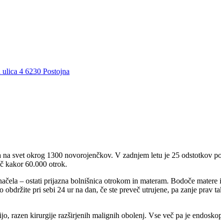
 ulica 4 6230 Postojna
 na svet okrog 1300 novorojenčkov. V zadnjem letu je 25 odstotkov poro
eč kakor 60.000 otrok.
ga načela – ostati prijazna bolnišnica otrokom in materam. Bodoče matere
ko obdržite pri sebi 24 ur na dan, če ste preveč utrujene, pa zanje prav 
ijo, razen kirurgije razširjenih malignih obolenj. Vse več pa je endosk