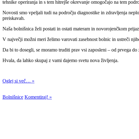
tehnike operiranja in s tem hitrejše okrevanje omogočajo na tem podr
Novosti smo vpeljali tudi na področju diagnostike in zdravljenja neplo
preiskavah.
Naša bolnišnica želi postati in ostati materam in novorojenčkom prij
V največji možni meri želimo varovati zasebnost bolnic in ustreči njih
Da bi to dosegli, se moramo truditi prav vsi zaposleni – od prvega do z
Hvala, da lahko skupaj z vami dajemo svetu nova življenja.
Oglej si več… »
Bolnišnice
Komentiraj! »