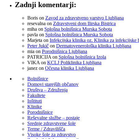
Zadnji komentarji:
Boris
on
Zavod za zdravstveno varstvo Ljubljana
resevalna
on
Zdravstveni dom Ilirska Bistrica
miha
on
Splošna bolnišnica Murska Sobota
pavla
on
Splošna bolnišnica Murska Sobota
Marjeta
on
Infekcijska klinika oz. Klinika za infekcijske 
Peter Jukič
on
Dermatovenerološka klinika Ljubljana
mia
on
Porodnišnica Ljubljana
PATRICIJA
on
Splošna bolnišnica Izola
VIKA
on
KCLJ Poliklinika Ljubljana
janez
on
Očesna klinika Ljubljana
Bolnišnice
Domovi starejših občanov
Društva – Združenja
Fakultete
Inštituti
Klinike
Porodnišnice
Reševalne službe – postaje
Srednje zdravstvene šole
Terme / Zdravilišča
Visoke šole za zdravstvo