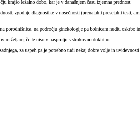
očju krajšo ležalno dobo, kar je v današnjem času izjemna prednost.
dnosti, zgodnje diagnostike v nosečnosti (prenatalni presejalni testi, a
azna porodnišnica, na področju ginekologije pa bolnicam nuditi oskrbo i
ovim željam, če te niso v nasprotju s strokovno doktrino.
adnjega, za uspeh pa je potrebno tudi nekaj dobre volje in uvidevnosti s