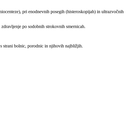
mniocenteze), pri enodnevnih posegih (histeroskopijah) in ultrazvočnih
n zdravljenje po sodobnih strokovnih smernicah.
 strani bolnic, porodnic in njihovih najbližjih.