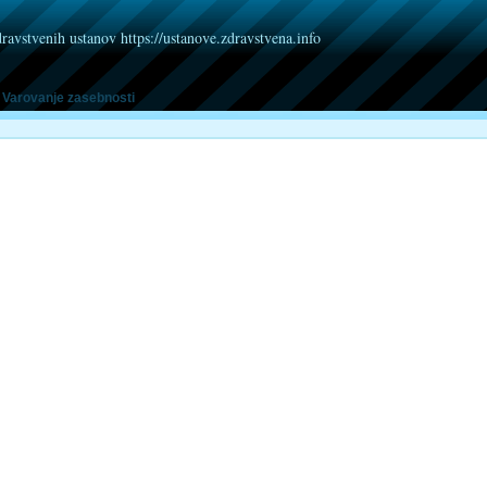
dravstvenih ustanov https://ustanove.zdravstvena.info
Varovanje zasebnosti