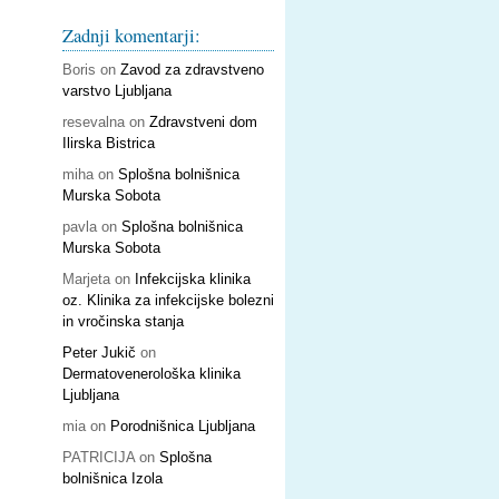
Zadnji komentarji:
Boris
on
Zavod za zdravstveno
varstvo Ljubljana
resevalna
on
Zdravstveni dom
Ilirska Bistrica
miha
on
Splošna bolnišnica
Murska Sobota
pavla
on
Splošna bolnišnica
Murska Sobota
Marjeta
on
Infekcijska klinika
oz. Klinika za infekcijske bolezni
in vročinska stanja
Peter Jukič
on
Dermatovenerološka klinika
Ljubljana
mia
on
Porodnišnica Ljubljana
PATRICIJA
on
Splošna
bolnišnica Izola