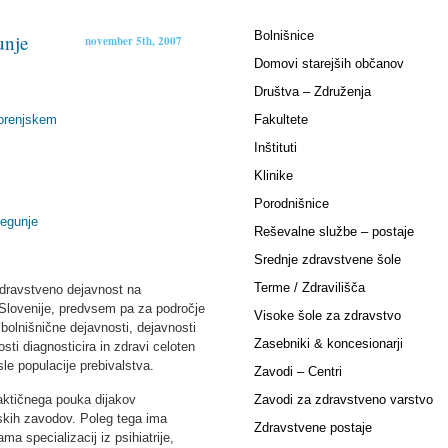
Bolnišnice
unje
november 5th, 2007
Domovi starejših občanov
Društva – Združenja
orenjskem
Fakultete
Inštituti
Klinike
Porodnišnice
Begunje
Reševalne službe – postaje
Srednje zdravstvene šole
Terme / Zdravilišča
zdravstveno dejavnost na
Slovenije, predvsem pa za področje
Visoke šole za zdravstvo
 bolnišnične dejavnosti, dejavnosti
Zasebniki & koncesionarji
ti diagnosticira in zdravi celoten
le populacije prebivalstva.
Zavodi – Centri
raktičnega pouka dijakov
Zavodi za zdravstveno varstvo
skih zavodov. Poleg tega ima
Zdravstvene postaje
ma specializacij iz psihiatrije,