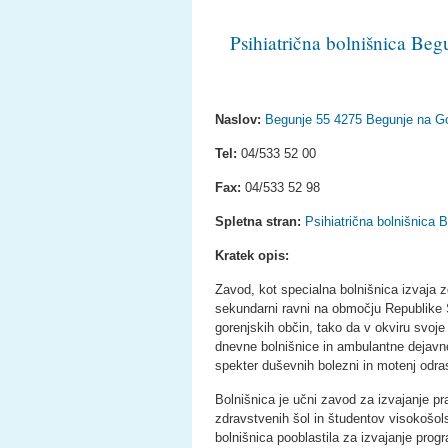
Psihiatrična bolnišnica Beg
Naslov:
Begunje 55 4275 Begunje na G
Tel:
04/533 52 00
Fax:
04/533 52 98
Spletna stran:
Psihiatrična bolnišnica 
Kratek opis:
Zavod, kot specialna bolnišnica izvaja 
sekundarni ravni na območju Republike 
gorenjskih občin, tako da v okviru svoje
dnevne bolnišnice in ambulantne dejavnos
spekter duševnih bolezni in motenj odras
Bolnišnica je učni zavod za izvajanje p
zdravstvenih šol in študentov visokošol
bolnišnica pooblastila za izvajanje progra