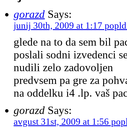
gorazd
Says:
junij 30th, 2009 at 1:17 popl
glede na to da sem bil pa
poslali sodni izvedenci s
nudili zelo zadovoljen
predvsem pa gre za pohval
na oddelku i4 .lp. vaš pa
gorazd
Says:
avgust 31st, 2009 at 1:56 pop