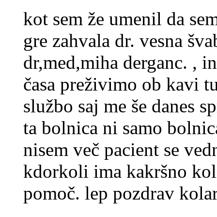
kot sem že umenil da sem
gre zahvala dr. vesna švab
dr,med,miha derganc. , in
časa preživimo ob kavi t
službo saj me še danes sp
ta bolnica ni samo bolni
nisem več pacient se ved
kdorkoli ima kakršno koli
pomoč. lep pozdrav kolar