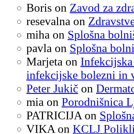
Boris
on
Zavod za zdr
resevalna
on
Zdravstve
miha
on
Splošna boln
pavla
on
Splošna boln
Marjeta
on
Infekcijska
infekcijske bolezni in 
Peter Jukič
on
Dermato
mia
on
Porodnišnica L
PATRICIJA
on
Splošna
VIKA
on
KCLJ Polikli